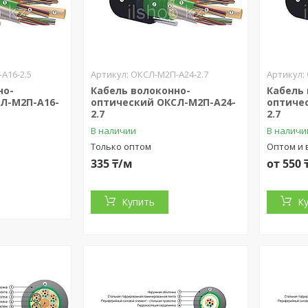
А16-2.5
ОКСЛ-М2П-А24-2.7
но-
Кабель волоконно-
Кабель
Л-М2П-А16-
оптический ОКСЛ-М2П-А24-
оптиче
2.7
2.7
В наличии
В наличи
Только оптом
Оптом и 
335 ₸/м
от 550 
Купить
К