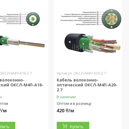
ОКСЛ-М4П-А16-2.7
ОКСЛ-М4П-А20-2.7
 волоконно-
Кабель волоконно-
ский ОКСЛ-М4П-А16-
оптический ОКСЛ-М4П-А20-
2.7
и
В наличии
птом
Оптом и в розницу
₸/м
420 ₸/м
упить
Купить