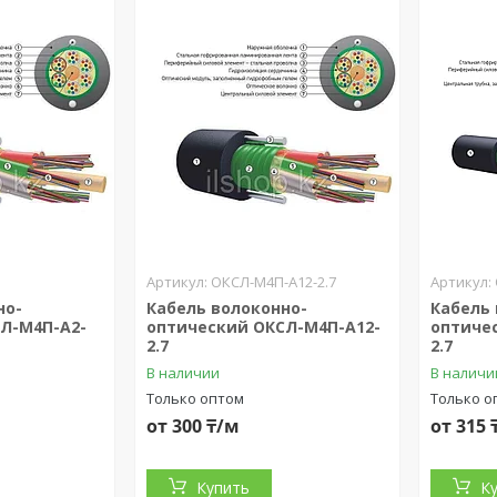
5
ОКСЛ-М4П-А12-2.7
но-
Кабель волоконно-
Кабель
Л-М4П-А2-
оптический ОКСЛ-М4П-А12-
оптиче
2.7
2.7
В наличии
В наличи
Только оптом
Только о
от 300 ₸/м
от 315 
Купить
К