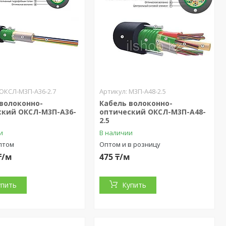
ОКСЛ-М3П-А36-2.7
М3П-А48-2.5
 волоконно-
Кабель волоконно-
ский ОКСЛ-М3П-А36-
оптический ОКСЛ-М3П-А48-
2.5
и
В наличии
птом
Оптом и в розницу
₸/м
475 ₸/м
упить
Купить