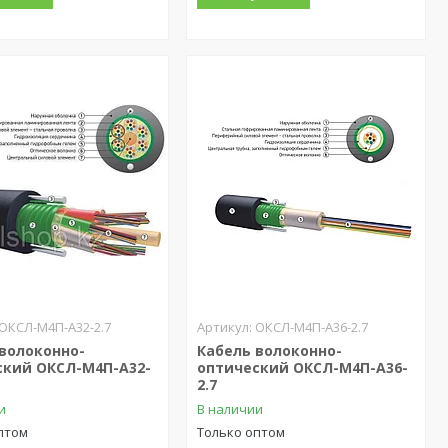
ОКСЛ-М4П-А32-2.7
ОКСЛ-М4П-А36-2.7
 волоконно-
Кабель волоконно-
ский ОКСЛ-М4П-А32-
оптический ОКСЛ-М4П-А36-
2.7
и
В наличии
птом
Только оптом