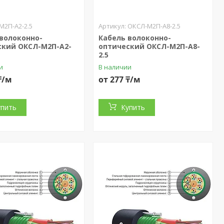
М2П-А2-2.5
ОКСЛ-М2П-А8-2.5
 волоконно-
Кабель волоконно-
ский ОКСЛ-М2П-А2-
оптический ОКСЛ-М2П-А8-
2.5
и
В наличии
₸/м
от 277 ₸/м
упить
Купить