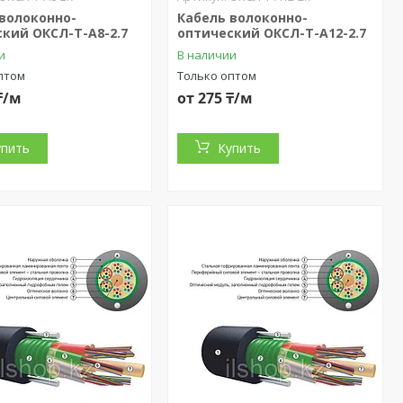
 волоконно-
Кабель волоконно-
кий ОКСЛ-Т-А8-2.7
оптический ОКСЛ-Т-А12-2.7
и
В наличии
птом
Только оптом
₸/м
от 275 ₸/м
упить
Купить