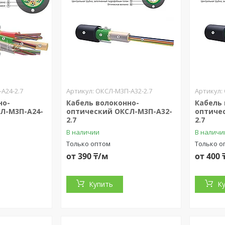
А24-2.7
ОКСЛ-М3П-А32-2.7
но-
Кабель волоконно-
Кабель
Л-М3П-А24-
оптический ОКСЛ-М3П-А32-
оптиче
2.7
2.7
В наличии
В наличи
Только оптом
Только о
от 390 ₸/м
от 400 
Купить
К