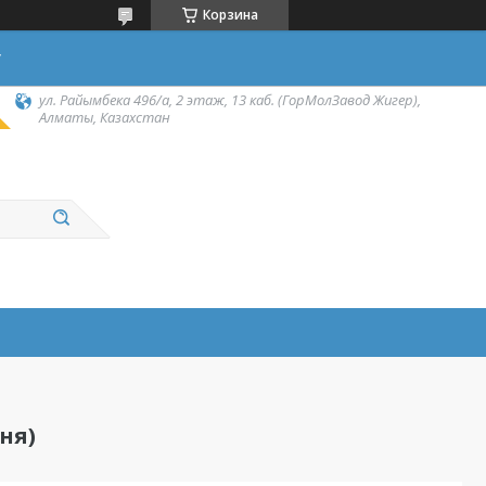
Корзина
у
ул. Райымбека 496/а, 2 этаж, 13 каб. (ГорМолЗавод Жигер),
Алматы, Казахстан
ня)