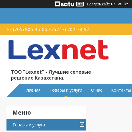
Создать сайт
на Satu.kz
+7 (705) 906-45-06
+7 (747) 702-78-97
ТОО "Lexnet" - Лучшие сетевые
решение Казахстана.
Главная
Товары и услуги
О нас
Контакты
Товары и услуги