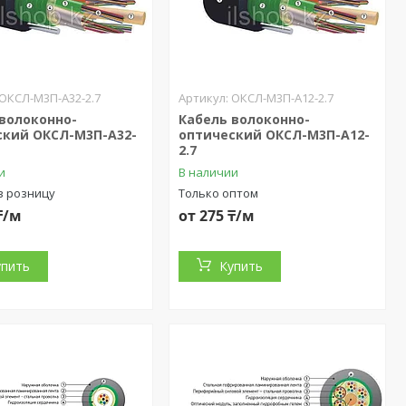
ОКСЛ-М3П-А32-2.7
ОКСЛ-М3П-А12-2.7
 волоконно-
Кабель волоконно-
ский ОКСЛ-М3П-А32-
оптический ОКСЛ-М3П-А12-
2.7
и
В наличии
в розницу
Только оптом
₸/м
от 275 ₸/м
упить
Купить