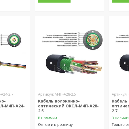
А24-2.7
М4П-А28-2.5
но-
Кабель волоконно-
Кабель
Л-М4П-А24-
оптический ОКСЛ-М4П-А28-
оптиче
2.5
2.7
В наличии
В наличи
Оптом и в розницу
Только о