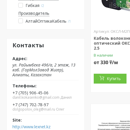
Гибкая
2
Производитель
АлтайОптикаКабель
1
ОКСЛ-М2П-
Кабель волокон
оптический ОКС
Контакты
2.5
В наличии
от 330 ₸/м
ул. Райымбека 496/а, 2 этаж, 13
каб. (ГорМолЗавод Жигер),
Алматы, Казахстан
Купить
+7 (705) 906-45-06
danil.kokasenko@gmail.com Данил
+7 (747) 702-78-97
dolgopolov_oleg@mail.ru Олег
http://www.lexnet.kz