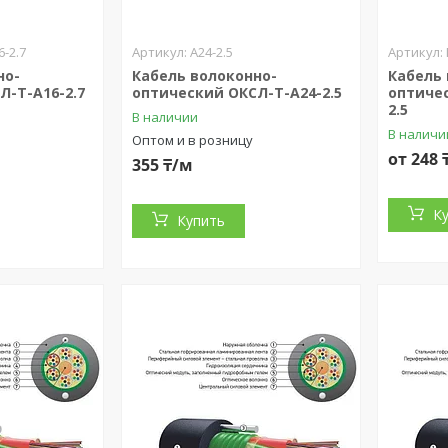
-2.7
А24-2.5
но-
Кабель волоконно-
Кабель
Л-Т-А16-2.7
оптический ОКСЛ-Т-А24-2.5
оптиче
2.5
В наличии
В наличи
Оптом и в розницу
от 248 
355 ₸/м
К
Купить