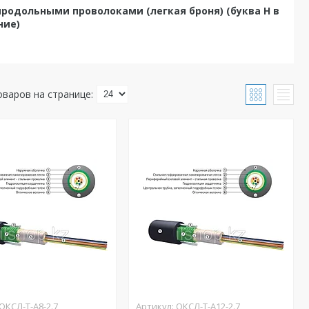
родольными проволоками (легкая броня) (буква Н в
ние)
ОКСЛ-Т-А8-2.7
ОКСЛ-Т-А12-2.7