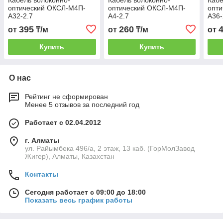
Кабель волоконно-
Кабель волоконно-
Кабе
оптический ОКСЛ-М4П-
оптический ОКСЛ-М4П-
опт
А32-2.7
А4-2.7
А36-
395
260
от
₸/м
от
₸/м
от
Купить
Купить
О нас
Рейтинг не сформирован
Менее 5 отзывов за последний год
Работает с 02.04.2012
г. Алматы
ул. Райымбека 496/а, 2 этаж, 13 каб. (ГорМолЗавод
Жигер), Алматы, Казахстан
Контакты
Сегодня работает с 09:00 до 18:00
Показать весь график работы