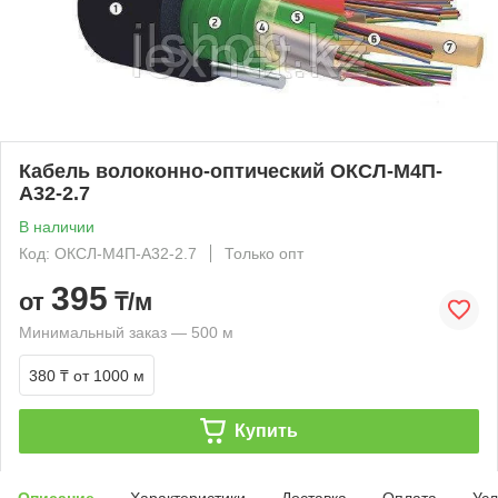
Кабель волоконно-оптический ОКСЛ-М4П-
А32-2.7
В наличии
Код: ОКСЛ-М4П-А32-2.7
Только опт
395
от
₸/м
Минимальный заказ — 500 м
380 ₸
от 1000 м
Купить
Описание
Характеристики
Доставка
Оплата
Усл