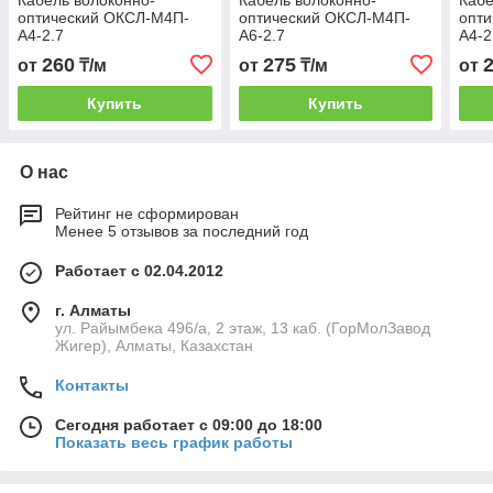
Кабель волоконно-
Кабель волоконно-
Кабе
оптический ОКСЛ-М4П-
оптический ОКСЛ-М4П-
опт
А4-2.7
А6-2.7
А4-2
260
275
от
₸/м
от
₸/м
от
Купить
Купить
О нас
Рейтинг не сформирован
Менее 5 отзывов за последний год
Работает с 02.04.2012
г. Алматы
ул. Райымбека 496/а, 2 этаж, 13 каб. (ГорМолЗавод
Жигер), Алматы, Казахстан
Контакты
Сегодня работает с 09:00 до 18:00
Показать весь график работы