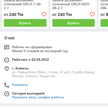
Кабель волоконно-
Кабель волоконно-
Кабе
оптический ОКСЛ-Т-А6-
оптический ОКСЛ-М2П-
опт
2.7
А8-2.7
А96-
240
240
от
₸/м
от
₸/м
от
Купить
Купить
О нас
Рейтинг не сформирован
Менее 5 отзывов за последний год
Работает с 02.04.2012
г. Алматы
ул. Райымбека 496/а, 2 этаж, 13 каб. (ГорМолЗавод
Жигер), Алматы, Казахстан
Контакты
Сегодня выходной
Показать весь график работы