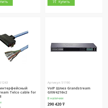
упить
Купить
51243
51190
 интерфейсный
VoIP Шлюз Grandstream
ream Telco cable for
GXW4216v2
8
В наличии
и
290 420 ₸