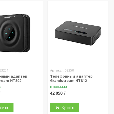
53251
53250
нный адаптер
Телефонный адаптер
ream HT802
Grandstream HT812
и
В наличии
₸
42 050 ₸
упить
Купить