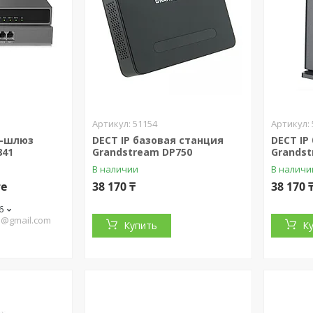
51154
O-шлюз
DECT IP базовая станция
DECT IP
841
Grandstream DP750
Grandst
В наличии
В наличи
те
38 170 ₸
38 170 
6
o@gmail.com
Купить
К