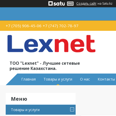
Создать сайт
на Satu.kz
+7 (705) 906-45-06
+7 (747) 702-78-97
ТОО "Lexnet" - Лучшие сетевые
решение Казахстана.
Главная
Товары и услуги
О нас
Контакты
Товары и услуги