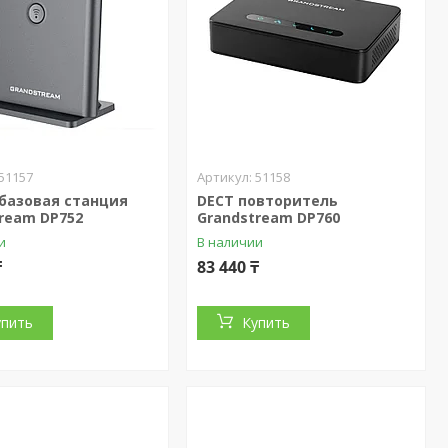
51157
51158
 базовая станция
DECT повторитель
ream DP752
Grandstream DP760
и
В наличии
₸
83 440 ₸
упить
Купить