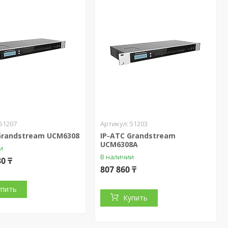
51207
51203
Grandstream UCM6308
IP-АТС Grandstream
UCM6308A
и
В наличии
30 ₸
807 860 ₸
упить
Купить