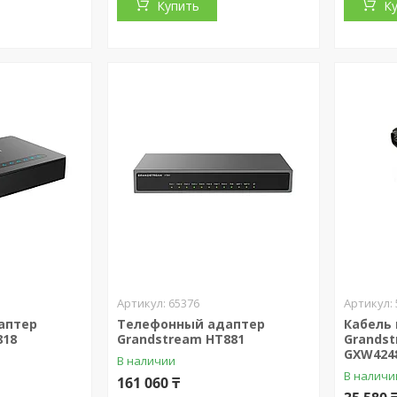
Купить
К
65376
аптер
Телефонный адаптер
Кабель
818
Grandstream HT881
Grandst
GXW424
В наличии
В наличи
161 060 ₸