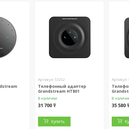
53252
dstream
Телефонный адаптер
Телефо
Grandstream HT801
Grandst
В наличии
В наличи
31 700 ₸
35 580 
Купить
К