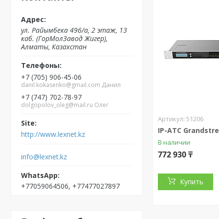
ул. Райымбека 496/а, 2 этаж, 13
каб. (ГорМолЗавод Жигер),
Алматы, Казахстан
+7 (705) 906-45-06
danil.kokasenko@gmail.com Данил
+7 (747) 702-78-97
dolgopolov_oleg@mail.ru Олег
51206
IP-АТС Grandstr
http://www.lexnet.kz
В наличии
772 930 ₸
info@lexnet.kz
Купить
+77059064506, +77477027897