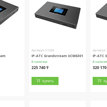
51204
eam
IP-АТС Grandstream UCM6301
IP-АТС 
В наличии
В наличи
225 740 ₸
320 170
Купить
К