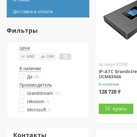
Доставка и оплата
Фильтры
Цена
51200
В наличии
IP-АТС Grandstr
Да
UCM6300A
85
В наличии
Производитель
128 720 ₸
Grandstream
12
Hikvision
2
Купить
Microsoft
1
Контакты