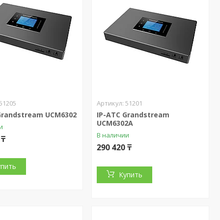
51205
51201
Grandstream UCM6302
IP-АТС Grandstream
UCM6302A
и
В наличии
 ₸
290 420 ₸
упить
Купить