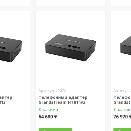
51072
аптер
Телефонный адаптер
Телефо
813
Grandstream HT814v2
Grandst
В наличии
В наличи
64 680 ₸
76 970 