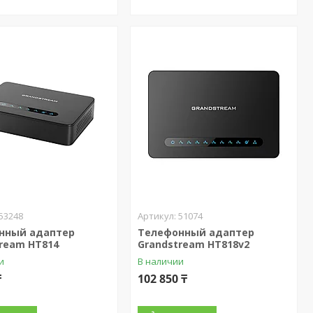
53248
51074
нный адаптер
Телефонный адаптер
ream HT814
Grandstream HT818v2
и
В наличии
₸
102 850 ₸