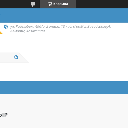
Корзина
у
ул. Райымбека 496/а, 2 этаж, 13 каб. (ГорМолЗавод Жигер),
Алматы, Казахстан
oIP