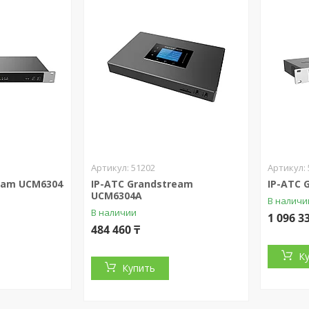
51202
eam UCM6304
IP-АТС Grandstream
IP-АТС 
UCM6304A
В наличи
В наличии
1 096 3
484 460 ₸
К
Купить