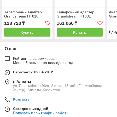
Телефонный адаптер
Телефонный адаптер
Ана
Grandstream HT818
Grandstream HT881
Gra
128 720
161 060
₸
₸
Цен
Купить
Купить
О нас
Рейтинг не сформирован
Менее 5 отзывов за последний год
Работает с 02.04.2012
г. Алматы
ул. Райымбека 496/а, 2 этаж, 13 каб. (ГорМолЗавод
Жигер), Алматы, Казахстан
Контакты
Сегодня выходной
Показать весь график работы