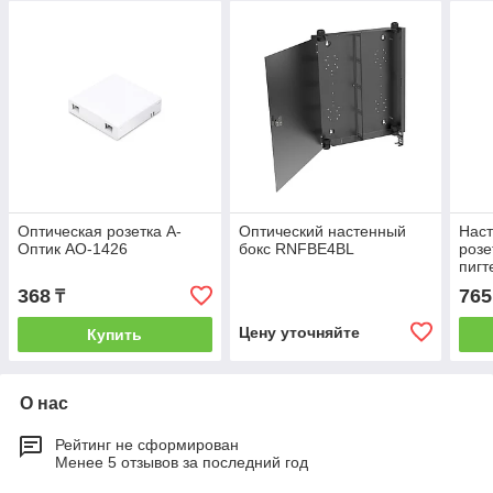
Оптическая розетка А-
Оптический настенный
Наст
Оптик АО-1426
бокс RNFBE4BL
розе
пигт
ада
368
765
₸
Цену уточняйте
Купить
О нас
Рейтинг не сформирован
Менее 5 отзывов за последний год