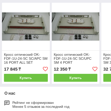
Кросс оптический OK-
Кросс оптический OK-
Крос
FDF-1U-24-SC SC/APC SM
FDF-1U-24-SC SC/UPC
FDF
16 PORT ALL SET
SM 4 PORT
SM 
укомплектованный
укомплектованный
уко
17 845
12 350
32 
₸
₸
Купить
Купить
О нас
Рейтинг не сформирован
Менее 5 отзывов за последний год