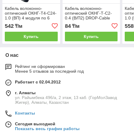
Кабель волоконно-
Кабель волоконно-
Кабе
оптический ОКНГ-Т4-С24-
оптический ОКНГ-Т-С2-
опти
1.0 (ВП) 4 модуля по 6
0.4 (В/П2) DROP-Cable
1.0 
волокон с двумя прутками
кабель с двумя
воло
542
84
558
₸/м
₸/м
в оболочке распредели
стеклонитями с
в об
полимерным покр.
Купить
Купить
О нас
Рейтинг не сформирован
Менее 5 отзывов за последний год
Работает с 02.04.2012
г. Алматы
ул. Райымбека 496/а, 2 этаж, 13 каб. (ГорМолЗавод
Жигер), Алматы, Казахстан
Контакты
Сегодня выходной
Показать весь график работы