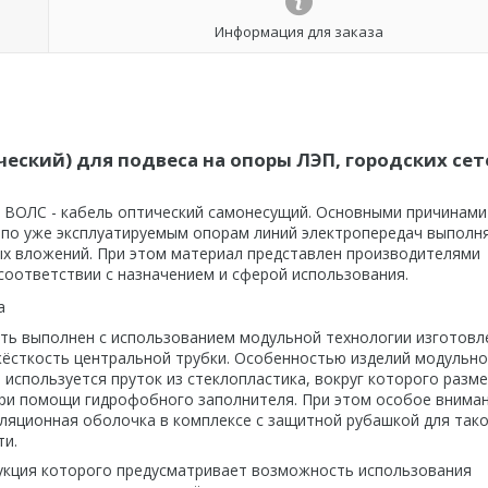
Информация для заказа
ский) для подвеса на опоры ЛЭП, городских сет
 ВОЛС - кабель оптический самонесущий. Основными причинами
й по уже эксплуатируемым опорам линий электропередач выполн
ых вложений. При этом материал представлен производителями
соответствии с назначением и сферой использования.
а
ь выполнен с использованием модульной технологии изготовл
ёсткость центральной трубки. Особенностью изделий модульн
и используется пруток из стеклопластика, вокруг которого раз
ри помощи гидрофобного заполнителя. При этом особое внима
оляционная оболочка в комплексе с защитной рубашкой для так
ти.
укция которого предусматривает возможность использования