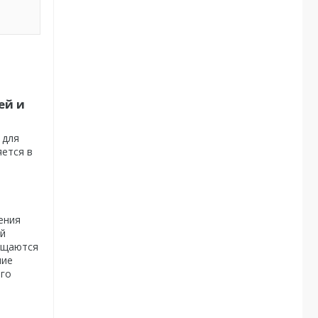
ей и
 для
яется в
ения
ой
мещаются
ние
ого