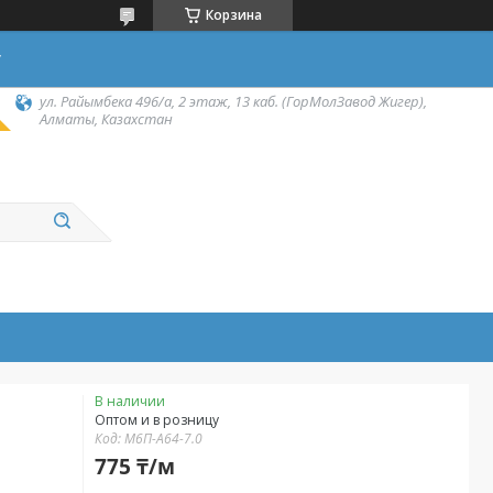
Корзина
у
ул. Райымбека 496/а, 2 этаж, 13 каб. (ГорМолЗавод Жигер),
Алматы, Казахстан
В наличии
Оптом и в розницу
Код:
М6П-А64-7.0
775 ₸/м