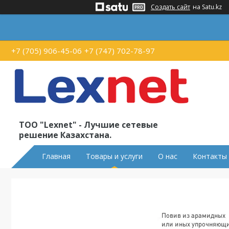
Создать сайт
на Satu.kz
+7 (705) 906-45-06
+7 (747) 702-78-97
ТОО "Lexnet" - Лучшие сетевые
решение Казахстана.
Главная
Товары и услуги
О нас
Контакты