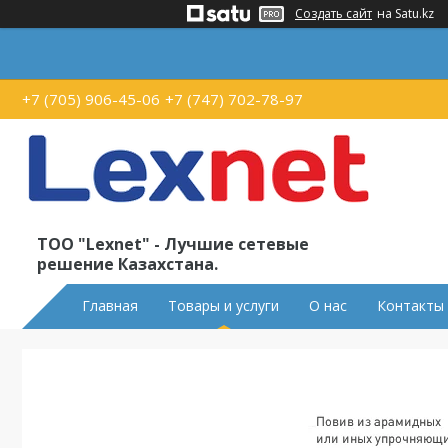
Создать сайт
на Satu.kz
+7 (705) 906-45-06
+7 (747) 702-78-97
ТОО "Lexnet" - Лучшие сетевые
решение Казахстана.
Главная
Товары и услуги
О нас
Контакты