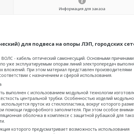
Информация для заказа
ский) для подвеса на опоры ЛЭП, городских сет
 ВОЛС - кабель оптический самонесущий. Основными причинами
й по уже эксплуатируемым опорам линий электропередач выполн
ых вложений. При этом материал представлен производителями
соответствии с назначением и сферой использования.
а
ь выполнен с использованием модульной технологии изготовл
ёсткость центральной трубки. Особенностью изделий модульн
и используется пруток из стеклопластика, вокруг которого раз
ри помощи гидрофобного заполнителя. При этом особое внима
оляционная оболочка в комплексе с защитной рубашкой для так
ти.
укция которого предусматривает возможность использования