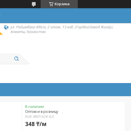
Корзина
у
ул. Райымбека 496/а, 2 этаж, 13 каб. (ГорМолЗавод Жигер),
Алматы, Казахстан
В наличии
Оптом и в розницу
Код:
М6П-А24-4,0
348 ₸/м