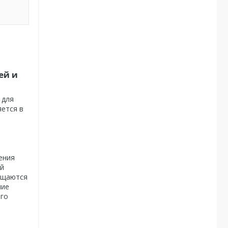
ей и
 для
яется в
ения
ой
мещаются
ние
ого