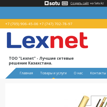
Создать сайт
на Satu.kz
+7 (705) 906-45-06
+7 (747) 702-78-97
ТОО "Lexnet" - Лучшие сетевые
решение Казахстана.
Главная
Товары и услуги
О нас
Контакты