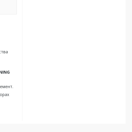
ства
NING
емент.
порах