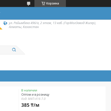
Корзина
у
ул. Райымбека 496/а, 2 этаж, 13 каб. (ГорМолЗавод Жигер),
Алматы, Казахстан
В наличии
Оптом и в розницу
Код:
М4П-А16-7.0
385 ₸/м