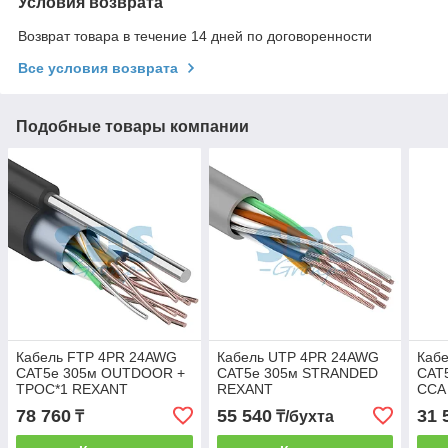
Условия возврата
Возврат товара в течение 14 дней по договоренности
Все условия возврата
Подобные товары компании
Кабель FTP 4PR 24AWG
Кабель UTP 4PR 24AWG
Каб
CAT5e 305м OUTDOOR +
CAT5e 305м STRANDED
CAT
ТРОС*1 REXANT
REXANT
CCA
78 760
55 540
31 
₸
₸/бухта