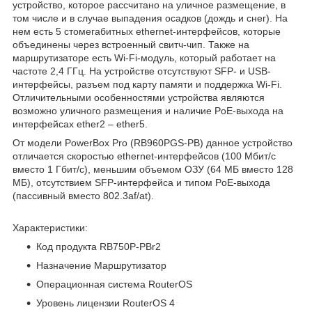
устройство, которое рассчитано на уличное размещение, в
том числе и в случае выпадения осадков (дождь и снег). На
нем есть 5 стомегабитных ethernet-интерфейсов, которые
объединены через встроенный свитч-чип. Также на
маршрутизаторе есть Wi-Fi-модуль, который работает на
частоте 2,4 ГГц. На устройстве отсутствуют SFP- и USB-
интерфейсы, разъем под карту памяти и поддержка Wi-Fi.
Отличительными особенностями устройства являются
возможно уличного размещения и наличие PoE-выхода на
интерфейсах ether2 – ether5.
От модели PowerBox Pro (RB960PGS-PB) данное устройство
отличается скоростью ethernet-интерфейсов (100 Мбит/с
вместо 1 Гбит/с), меньшим объемом ОЗУ (64 МБ вместо 128
МБ), отсутствием SFP-интерфейса и типом PoE-выхода
(пассивный вместо 802.3af/at).
Характеристики:
Код продукта RB750P-PBr2
Назначение Маршрутизатор
Операционная система RouterOS
Уровень лицензии RouterOS 4