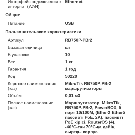
Интерфейс подключения к
Ethernet
интернет (WAN)
Общие
Питание
USB
Пользовательские характеристики
Артикул
RB750P-PBr2
Базовая единица
шт
В упаковке
10
Вес
1 кг
Гарантия
1 год
Код
50220
Короткое наименование
MikroTik RB750P-PBr2
(каз)
маршрутизаторы
Объём
0,01 м3
Полное наименование
Маршрутизатор, MikroTik,
(каз)
RB750P-PBr2, PowerBOX, 5
порт 10/100M, (Ether2-Ether5
пассивті PoE, 2A), пассивті
PoE кірісі, RouterOS (4),
-40°C-тан 70°C-қа дейін,
сыртқы корпус