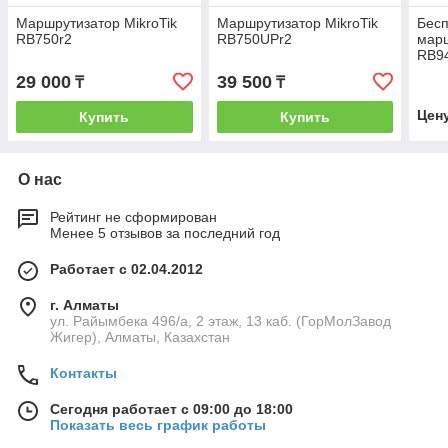
Маршрутизатор MikroTik
Маршрутизатор MikroTik
Бес
RB750r2
RB750UPr2
марш
RB9
29 000
39 500
₸
₸
Цен
Купить
Купить
О нас
Рейтинг не сформирован
Менее 5 отзывов за последний год
Работает с 02.04.2012
г. Алматы
ул. Райымбека 496/а, 2 этаж, 13 каб. (ГорМолЗавод
Жигер), Алматы, Казахстан
Контакты
Сегодня работает с 09:00 до 18:00
Показать весь график работы