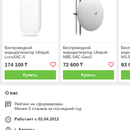
Беспроводной
Беспроводной
Бес
маршрутизатор Ubiquiti
маршрутизатор Ubiquiti
марш
Loco5AC-5
NBE-5AC-Gen2
NS-
174 100
72 600
93 
₸
₸
Купить
Купить
О нас
Рейтинг не сформирован
Менее 5 отзывов за последний год
Работает с 02.04.2012
г. Алматы