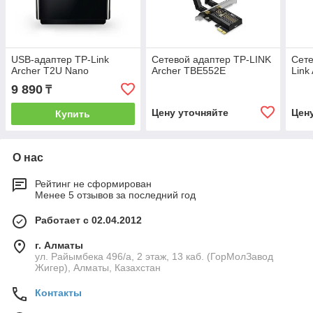
USB-адаптер TP-Link
Сетевой адаптер TP-LINK
Сете
Archer T2U Nano
Archer TBE552E
Link
9 890
₸
Цену уточняйте
Цен
Купить
О нас
Рейтинг не сформирован
Менее 5 отзывов за последний год
Работает с 02.04.2012
г. Алматы
ул. Райымбека 496/а, 2 этаж, 13 каб. (ГорМолЗавод
Жигер), Алматы, Казахстан
Контакты