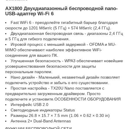
AX1800 Двухдиапазонный беспроводной nano-
USB-адаптер Wi-Fi 6
Fast WiFi 6 - преодолейте гигабитный барьер благодаря
скорости до 1201 Мбит/с (5 ГГц) + 574 Мбит/с (2,4 ГГц).
Двухдиапазонная беспроводная связь - диапазоны 2,4 ГГц
и 5 ГГц для гибкого подключения.
Игровой процесс с меньшей задержкой - OFDMA и MU-
MIMO обеспечивают наиболее эффективное WiFi-
соединение для вашего ПК.
Улучшенная безопасность - WPA3 обеспечивает новейшие
усовершенствования безопасности для защиты
персональным паролем.
Нано дизайн - Маленький, незаметный дизайн позволяет
подключить устройство и забыть о его существовании.
Простая настройка - TX20U Nano поставляется с
предварительно загруженным драйвером. Просто
подключите и установите.ОСОБЕННОСТИ ОБОРУДОВАНИЯ
Интерфейс USB 2.0
Светодиодные индикаторы Status
Размеры 26.8 × 15.7 × 7.5 mm (1.06 × 0.62 × 0.30 in)
Антенна 2× Dual-Band Antennas
ФУНКЦИИ БЕСПРОВОДНОЙ СЕТИ