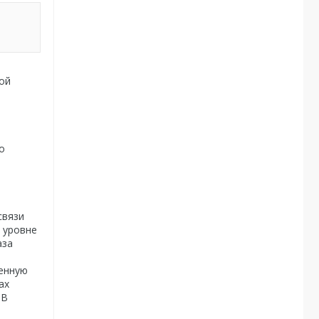
ой
о
связи
 уровне
аза
ченную
ах
 В