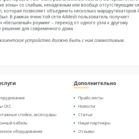
вые зоны» со слабым, ненадежным или вообще отсутствующим си
sh, которая позволяет объединить несколько маршрутизаторов 
 был. В рамках ячеистой сети AiMesh пользователь получает
 «бесшовный» роуминг – переход от одного узла к другому
е решение для современного дома
x клиентское устройство должно быть с ним совместимым.
услуги
Дополнительно
борудование
Прайс-листы
ы СКС
Новости
нтажные стойки, аксессуары
Статьи
онный кабель
Наши партнеры
онное оборудование
Отзывы