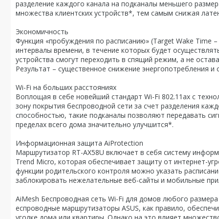
разделение каждого канала на подканалы меньшего размер
множества клиентских устройств*, тем самым снижая латен
Экономичность
Функция «пробуждения по расписанию» (Target Wake Time 
интервалы времени, в течение которых будет осуществлят
устройства смогут переходить в спящий режим, а не остав
Результат – существенное снижение энергопотребления и
Wi-Fi на больших расстояниях
Воплощая в себе новейший стандарт Wi-Fi 802.11ax с тех
зону покрытия беспроводной сети за счет разделения кажд
способностью, такие подканалы позволяют передавать сигна
пределах всего дома значительно улучшится*.
Информационная защита AiProtection
Маршрутизатор RT-AX58U включает в себя систему информа
Trend Micro, которая обеспечивает защиту от интернет-уг
функции родительского контроля можно указать расписани
заблокировать нежелательные веб-сайты и мобильные пр
AiMesh Беспроводная сеть Wi-Fi для домов любого размера
еспроводные маршрутизаторы ASUS, как правило, обеспечи
уголке дома или квартиры. Однако на это влияет множеств