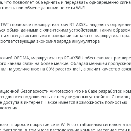
а, что позволяет объединять и передавать одновременно сигна
тность при обмене данными по сети Wi-Fi.
– TWT) позволяет маршрутизатору RT-AX58U выделять определе
ься обмен данными с клиентскими устройствами. Таким образом,
аться всегда активными в ожидании сигнала от маршрутизатора.
 соответствующая экономия заряда аккумулятора
нологией OFDMA, маршрутизатор RT-AX58U обеспечивает расшир
ого канала связи на более мелкие. Обладая меньшей пропускно
л на увеличенное на 80% расстояние1, а значит качество связи
ционной безопасности AiProtection Pro на базе разработок ко
роз для всех подключенных к нему цифровых устройств. С помощ
е доступа в интернет. Также имеется возможность полностью
иложения
вают широкое покрытие сети Wi-Fi со стабильным сигналом в к
о факторов, в том числе расположение комнат, материал стен и