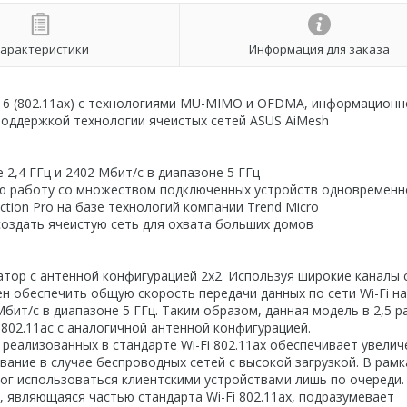
арактеристики
Информация для заказа
i 6 (802.11ax) с технологиями MU-MIMO и OFDMA, информационн
и поддержкой технологии ячеистых сетей ASUS AiMesh
 2,4 ГГц и 2402 Мбит/с в диапазоне 5 ГГц
 работу со множеством подключенных устройств одновременн
tion Pro на базе технологий компании Trend Micro
оздать ячеистую сеть для охвата больших домов
тор с антенной конфигурацией 2х2. Используя широкие каналы 
н обеспечить общую скорость передачи данных по сети Wi-Fi на
Мбит/с в диапазоне 5 ГГц. Таким образом, данная модель в 2,5 р
802.11ac с аналогичной антенной конфигурацией.
еализованных в стандарте Wi-Fi 802.11ax обеспечивает увели
ание в случае беспроводных сетей с высокой загрузкой. В рамк
мог использоваться клиентскими устройствами лишь по очереди.
 являющаяся частью стандарта Wi-Fi 802.11ax, подразумевает