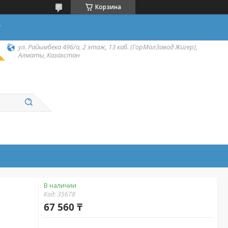
Корзина
у
ул. Райымбека 496/а, 2 этаж, 13 каб. (ГорМолЗавод Жигер),
Алматы, Казахстан
В наличии
Код:
35678
67 560 ₸