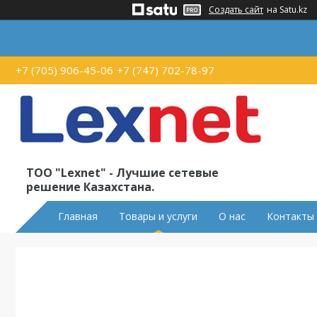
Создать сайт
на Satu.kz
+7 (705) 906-45-06
+7 (747) 702-78-97
ТОО "Lexnet" - Лучшие сетевые
решение Казахстана.
Главная
Товары и услуги
О нас
Контакты