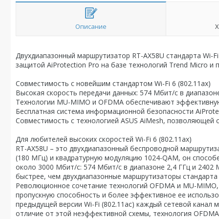
Описание
Х
Двухдиапазонный маршрутизатор RT-AX58U стандарта Wi-F
защитой AiProtection Pro на базе технологий Trend Micro 
Совместимость с новейшим стандартом Wi-Fi 6 (802.11ax)
Высокая скорость передачи данных: 574 Мбит/с в диапазоне
Технологии MU-MIMO и OFDMA обеспечивают эффективную
Бесплатная система информационной безопасности AiProtec
Совместимость с технологией ASUS AiMesh, позволяющей с
Для любителей высоких скоростей Wi-Fi 6 (802.11ax)
RT-AX58U – это двухдиапазонный беспроводной маршрутиза
(180 МГц) и квадратурную модуляцию 1024-QAM, он способе
около 3000 Мбит/с: 574 Мбит/с в диапазоне 2,4 ГГц и 2402 
быстрее, чем двухдиапазонные маршрутизаторы стандарта 
Революционное сочетание технологий OFDMA и MU-MIMO, р
пропускную способность и более эффективное ее использов
предыдущей версии Wi-Fi (802.11ac) каждый сетевой канал 
отличие от этой неэффективной схемы, технология OFDMA,