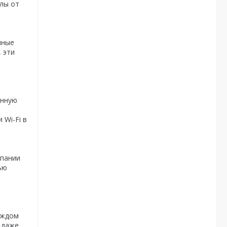
лы от
нные
 эти
енную
й
 Wi-Fi в
мпании
ью
аждом
 даже