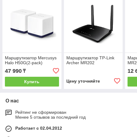
Маршрутизатор Mercusys
Маршрутизатор TP-Link
Марш
Halo H50G(2-pack)
Archer MR202
MR2
47 990
12 
₸
Цену уточняйте
Купить
О нас
Рейтинг не сформирован
Менее 5 отзывов за последний год
Работает с 02.04.2012