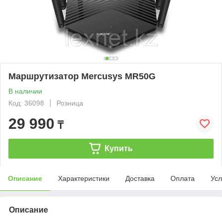
Маршрутизатор Mercusys MR50G
В наличии
Код: 36098
Розница
29 990
₸
Купить
Описание
Характеристики
Доставка
Оплата
Усл
Описание