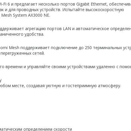
Fi 6 и предлагает несколько портов Gigabit Ethernet, обеспечив
так и для проводных устройств. Испытайте высокоскоростную
i Mesh System AX3000 NE.
поддерживает агрегацию портов LAN и автоматическое определе
аниченного удобства.
aomi Mesh поддерживает подключение до 250 терминальных уст
перегруженных сетей.
го времени и управляйте своими устройствами удаленно с пом
у
юбом месте, создавая уютную и гостеприимную атмосферу.
матическим определением скорости