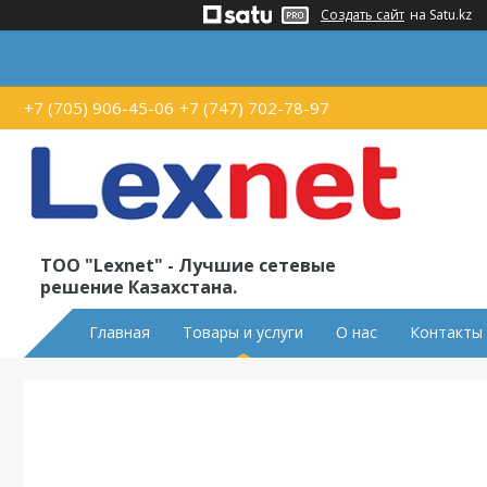
Создать сайт
на Satu.kz
+7 (705) 906-45-06
+7 (747) 702-78-97
ТОО "Lexnet" - Лучшие сетевые
решение Казахстана.
Главная
Товары и услуги
О нас
Контакты