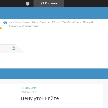
Корзина
у
ул. Райымбека 496/а, 2 этаж, 13 каб. (ГорМолЗавод Жигер),
Алматы, Казахстан
В наличии
Код:
67093
Цену уточняйте