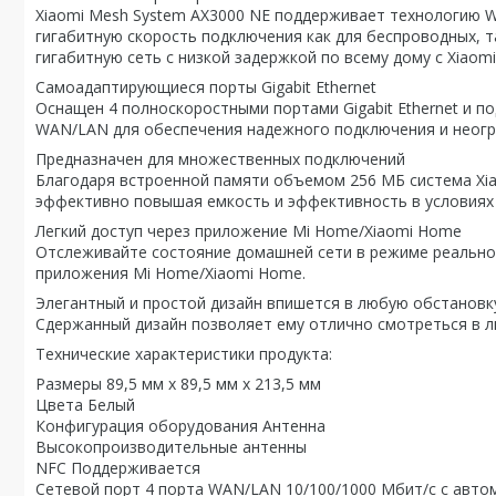
Xiaomi Mesh System AX3000 NE поддерживает технологию Wi-
гигабитную скорость подключения как для беспроводных, 
гигабитную сеть с низкой задержкой по всему дому с Xiaom
Самоадаптирующиеся порты Gigabit Ethernet
Оснащен 4 полноскоростными портами Gigabit Ethernet и 
WAN/LAN для обеспечения надежного подключения и неогр
Предназначен для множественных подключений
Благодаря встроенной памяти объемом 256 МБ система Xi
эффективно повышая емкость и эффективность в условиях 
Легкий доступ через приложение Mi Home/Xiaomi Home
Отслеживайте состояние домашней сети в режиме реально
приложения Mi Home/Xiaomi Home.
Элегантный и простой дизайн впишется в любую обстановк
Сдержанный дизайн позволяет ему отлично смотреться в л
Технические характеристики продукта:
Размеры 89,5 мм x 89,5 мм x 213,5 мм
Цвета Белый
Конфигурация оборудования Антенна
Высокопроизводительные антенны
NFC Поддерживается
Сетевой порт 4 порта WAN/LAN 10/100/1000 Мбит/с с авто