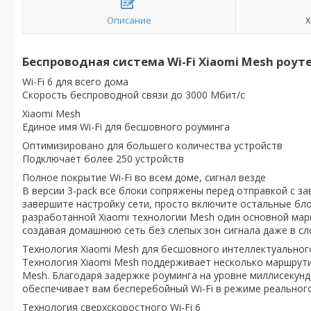
Описание
Х
Беспроводная система Wi-Fi Xiaomi Mesh роуте
Wi-Fi 6 для всего дома
Скорость беспроводной связи до 3000 Мбит/с
Xiaomi Mesh
Единое имя Wi-Fi для бесшовного роуминга
Оптимизировано для большего количества устройств
Подключает более 250 устройств
Полное покрытие Wi-Fi во всем доме, сигнал везде
В версии 3-pack все блоки сопряжены перед отправкой с з
завершите настройку сети, просто включите остальные бл
разработанной Xiaomi технологии Mesh один основной ма
создавая домашнюю сеть без слепых зон сигнала даже в с
Технология Xiaomi Mesh для бесшовного интеллектуально
Технология Xiaomi Mesh поддерживает несколько маршрути
Mesh. Благодаря задержке роуминга на уровне миллисекунд
обеспечивает вам бесперебойный Wi-Fi в режиме реального
Технология сверхскоростного Wi-Fi 6