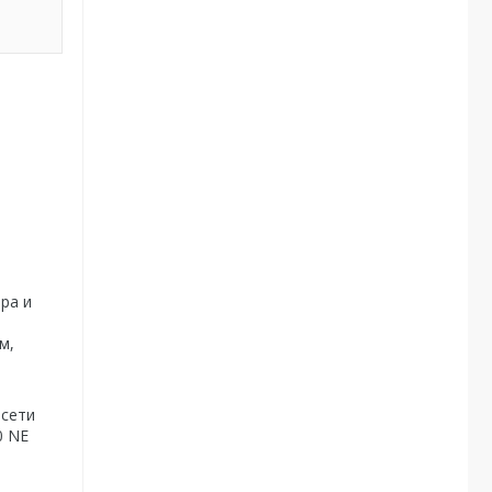
ра и
м,
 сети
0 NE