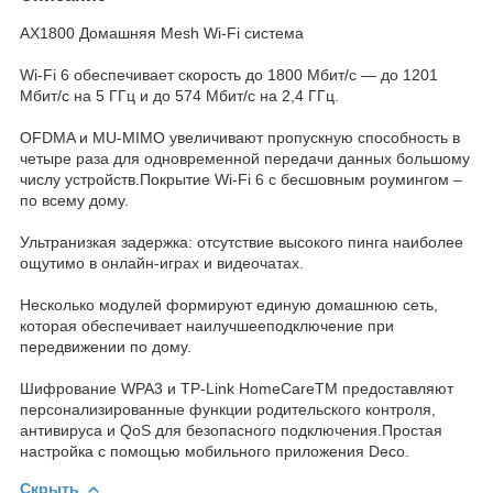
AX1800 Домашняя Mesh Wi-Fi система
Wi-Fi 6 обеспечивает скорость до 1800 Мбит/с — до 1201
Мбит/с на 5 ГГц и до 574 Мбит/с на 2,4 ГГц.
OFDMA и MU-MIMO увеличивают пропускную способность в
четыре раза для одновременной передачи данных большому
числу устройств.Покрытие Wi-Fi 6 с бесшовным роумингом –
по всему дому.
Ультранизкая задержка: отсутствие высокого пинга наиболее
ощутимо в онлайн-играх и видеочатах.
Несколько модулей формируют единую домашнюю сеть,
которая обеспечивает наилучшееподключение при
передвижении по дому.
Шифрование WPA3 и TP-Link HomeCareTM предоставляют
персонализированные функции родительского контроля,
антивируса и QoS для безопасного подключения.Простая
настройка с помощью мобильного приложения Deco.
Скрыть