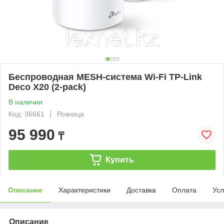
Беспроводная MESH-система Wi-Fi TP-Link
Deco X20 (2-pack)
В наличии
Код: 36661
Розница
95 990
₸
Купить
Описание
Характеристики
Доставка
Оплата
Усл
Описание