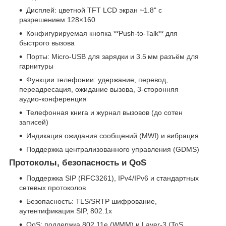
Дисплей: цветной TFT LCD экран ~1.8" с
разрешением 128×160
Конфигурируемая кнопка **Push‑to‑Talk** для
быстрого вызова
Порты: Micro‑USB для зарядки и 3.5 мм разъём для
гарнитуры
Функции телефонии: удержание, перевод,
переадресация, ожидание вызова, 3‑сторонняя
аудио‑конференция
Телефонная книга и журнал вызовов (до сотен
записей)
Индикация ожидания сообщений (MWI) и вибрация
Поддержка централизованного управления (GDMS)
Протоколы, безопасность и QoS
Поддержка SIP (RFC3261), IPv4/IPv6 и стандартных
сетевых протоколов
Безопасность: TLS/SRTP шифрование,
аутентификация SIP, 802.1x
QoS: поддержка 802.11e (WMM) и Layer‑3 (ToS,