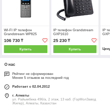
WI-FI IP телефон
IP телефон Grandstream
IP т
Grandstream WP825
GXP1610
GXP
106 730
25 230
₸
₸
Цен
Купить
Купить
О нас
Рейтинг не сформирован
Менее 5 отзывов за последний год
Работает с 02.04.2012
г. Алматы
ул. Райымбека 496/а, 2 этаж, 13 каб. (ГорМолЗавод
Жигер), Алматы, Казахстан