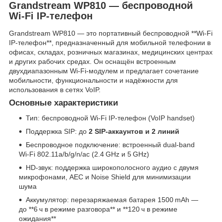
Grandstream WP810 — беспроводной
Wi‑Fi IP‑телефон
Grandstream WP810 — это портативный беспроводной **Wi‑Fi
IP‑телефон**, предназначенный для мобильной телефонии в
офисах, складах, розничных магазинах, медицинских центрах
и других рабочих средах. Он оснащён встроенным
двухдиапазонным Wi‑Fi‑модулем и предлагает сочетание
мобильности, функциональности и надёжности для
использования в сетях VoIP.
Основные характеристики
Тип: беспроводной Wi‑Fi IP‑телефон (VoIP handset)
Поддержка SIP: до
2 SIP‑аккаунтов и 2 линий
Беспроводное подключение: встроенный dual‑band
Wi‑Fi 802.11a/b/g/n/ac (2.4 GHz и 5 GHz)
HD‑звук: поддержка широкополосного аудио с двумя
микрофонами, AEC и Noise Shield для минимизации
шума
Аккумулятор: перезаряжаемая батарея 1500 mAh —
до **6 ч в режиме разговора** и **120 ч в режиме
ожидания**