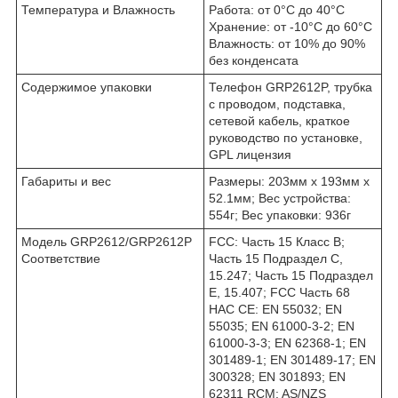
Температура и Влажность
Работа: от 0°C до 40°C
Хранение: от -10°C до 60°C
Влажность: от 10% до 90%
без конденсата
Содержимое упаковки
Телефон GRP2612P, трубка
с проводом, подставка,
сетевой кабель, краткое
руководство по установке,
GPL лицензия
Габариты и вес
Размеры: 203мм x 193мм x
52.1мм; Вес устройства:
554г; Вес упаковки: 936г
Модель GRP2612/GRP2612P
FCC: Часть 15 Класс B;
Соответствие
Часть 15 Подраздел C,
15.247; Часть 15 Подраздел
E, 15.407; FCC Часть 68
HAC CE: EN 55032; EN
55035; EN 61000-3-2; EN
61000-3-3; EN 62368-1; EN
301489-1; EN 301489-17; EN
300328; EN 301893; EN
62311 RCM: AS/NZS