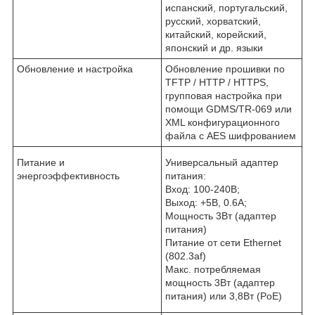
испанский, португальский,
русский, хорватский,
китайский, корейский,
японский и др. языки
Обновление и настройка
Обновление прошивки по
TFTP / HTTP / HTTPS,
групповая настройка при
помощи GDMS/TR-069 или
XML конфигурационного
файла с AES шифрованием
Питание и
Универсальный адаптер
энергоэффективность
питания:
Вход: 100-240В;
Выход: +5В, 0.6A;
Мощность 3Вт (адаптер
питания)
Питание от сети Ethernet
(802.3af)
Макс. потребляемая
мощность 3Вт (адаптер
питания) или 3,8Вт (PoE)