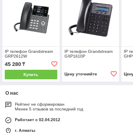
IP телефон Grandstream
IP телефон Grandstream
IP т
GRP2612W
GXP1610P
GHP
45 280
₸
Цену уточняйте
Цен
Купить
О нас
Рейтинг не сформирован
Менее 5 отзывов за последний год
Работает с 02.04.2012
г. Алматы