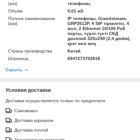
(каз)
телефоны
Объём
0,01 м3
Полное наименование
IP телефоны, Grandstream,
(каз)
GRP2612P, 4 SIP тіркелгісі, 4
жол, 2 Ethernet 10/100 PoE
порты, түрлі-түсті СКД
дисплей 320x240 (2,4 дюйм),
қуат көзі жоқ
Страна производства
Китай
Штрихкод
6947273702818
Скрыть
Условия доставки
Доставка осуществляется только по предоплате.
Самовывоз
Доставка курьером
Доставка почтой
Транспортная компания