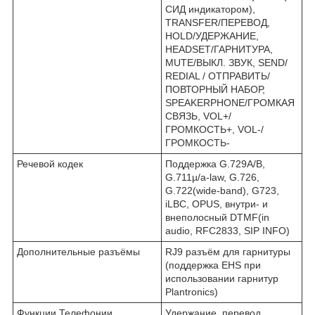
СИД индикатором),
TRANSFER/ПЕРЕВОД,
HOLD/УДЕРЖАНИЕ,
HEADSET/ГАРНИТУРА,
MUTE/ВЫКЛ. ЗВУК, SEND/
REDIAL / ОТПРАВИТЬ/
ПОВТОРНЫЙ НАБОР,
SPEAKERPHONE/ГРОМКАЯ
СВЯЗЬ, VOL+/
ГРОМКОСТЬ+, VOL-/
ГРОМКОСТЬ-
Речевой кодек
Поддержка G.729A/B,
G.711µ/a-law, G.726,
G.722(wide-band), G723,
iLBC, OPUS, внутри- и
внеполосный DTMF(in
audio, RFC2833, SIP INFO)
Дополнительные разъёмы
RJ9 разъём для гарнитуры
(поддержка EHS при
использовании гарнитур
Plantronics)
Функции Телефонии
Удержание, перевод,