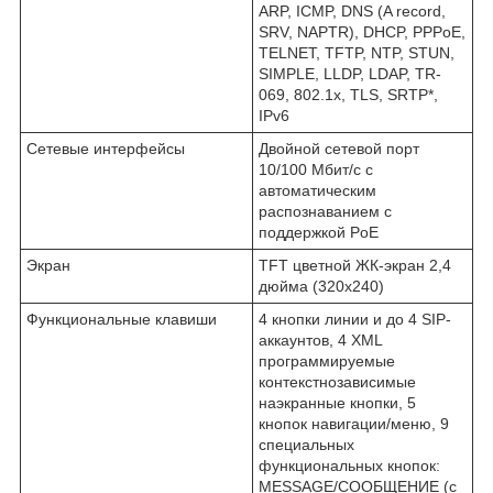
ARP, ICMP, DNS (A record,
SRV, NAPTR), DHCP, PPPoE,
TELNET, TFTP, NTP, STUN,
SIMPLE, LLDP, LDAP, TR-
069, 802.1x, TLS, SRTP*,
IPv6
Сетевые интерфейсы
Двойной сетевой порт
10/100 Мбит/с с
автоматическим
распознаванием с
поддержкой PoE
Экран
TFT цветной ЖК-экран 2,4
дюйма (320x240)
Функциональные клавиши
4 кнопки линии и до 4 SIP-
аккаунтов, 4 XML
программируемые
контекстнозависимые
наэкранные кнопки, 5
кнопок навигации/меню, 9
специальных
функциональных кнопок:
MESSAGE/СООБЩЕНИЕ (с