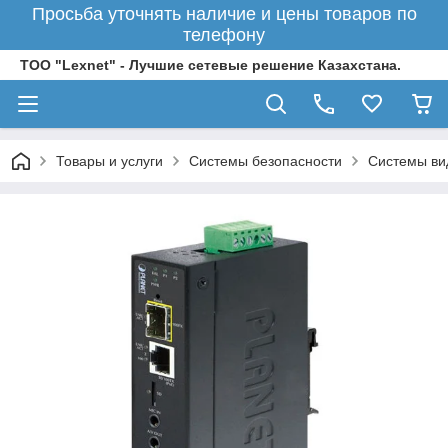
Просьба уточнять наличие и цены товаров по
телефону
ТОО "Lexnet" - Лучшие сетевые решение Казахстана.
Товары и услуги
Системы безопасности
Системы ви