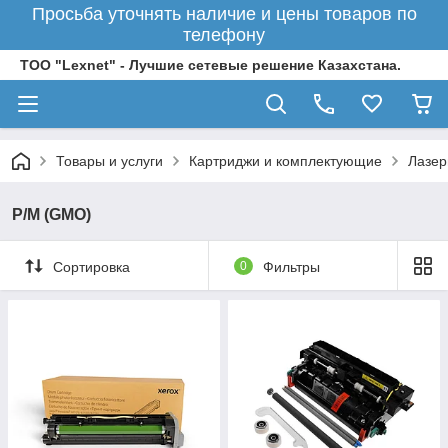
Просьба уточнять наличие и цены товаров по
телефону
ТОО "Lexnet" - Лучшие сетевые решение Казахстана.
Товары и услуги
Картриджи и комплектующие
Лазер
Р/М (GMO)
Сортировка
0
Фильтры