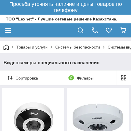
Просьба уточнять наличие и цены товаров по
телефону
ТОО "Lexnet" - Лучшие сетевые решение Казахстана.
Товары и услуги
Системы безопасности
Системы ви
Видеокамеры специального назначения
Сортировка
0
Фильтры