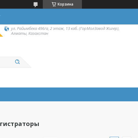
Корзина
у
ул. Райымбека 496/а, 2 этаж, 13 каб. (ГорМолЗавод Жигер),
Алматы, Казахстан
егистраторы