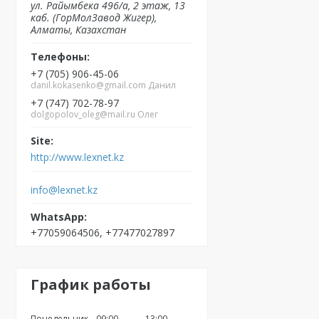
ул. Райымбека 496/а, 2 этаж, 13
каб. (ГорМолЗавод Жигер),
Алматы, Казахстан
+7 (705) 906-45-06
danil.kokasenko@gmail.com Данил
+7 (747) 702-78-97
dolgopolov_oleg@mail.ru Олег
http://www.lexnet.kz
info@lexnet.kz
+77059064506, +77477027897
График работы
Понедельник
09:00
13:00