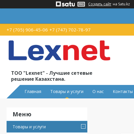
Создать сайт
на Satu.kz
+7 (705) 906-45-06
+7 (747) 702-78-97
ТОО "Lexnet" - Лучшие сетевые
решение Казахстана.
Главная
Товары и услуги
О нас
Контакты
Товары и услуги