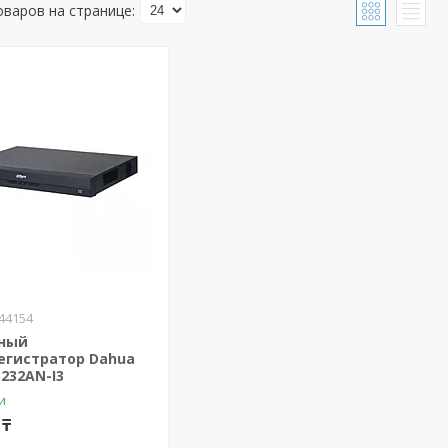
44154
ный
егистратор Dahua
232AN-I3
и
 ₸