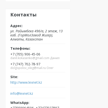
Контакты
ул. Райымбека 496/а, 2 этаж, 13
каб. (ГорМолЗавод Жигер),
Алматы, Казахстан
+7 (705) 906-45-06
danil.kokasenko@gmail.com Данил
+7 (747) 702-78-97
dolgopolov_oleg@mail.ru Олег
http://www.lexnet.kz
info@lexnet.kz
+77059064506, +77477027897