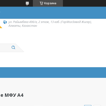
Корзина
у
ул. Райымбека 496/а, 2 этаж, 13 каб. (ГорМолЗавод Жигер),
Алматы, Казахстан
е МФУ А4