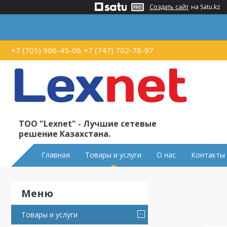
Создать сайт
на Satu.kz
+7 (705) 906-45-06
+7 (747) 702-78-97
ТОО "Lexnet" - Лучшие сетевые
решение Казахстана.
Главная
Товары и услуги
О нас
Контакты
Товары и услуги