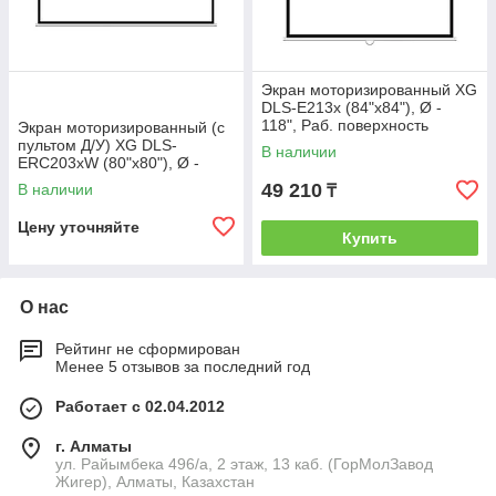
Экран моторизированный XG
DLS-E213x (84"х84"), Ø -
118", Раб. поверхность
Экран моторизированный (с
205х205 см., 1:1
пультом Д/У) XG DLS-
В наличии
ERC203xW (80"х80"), Ø -
113", 1:1
49 210
В наличии
₸
Цену уточняйте
Купить
О нас
Рейтинг не сформирован
Менее 5 отзывов за последний год
Работает с 02.04.2012
г. Алматы
ул. Райымбека 496/а, 2 этаж, 13 каб. (ГорМолЗавод
Жигер), Алматы, Казахстан