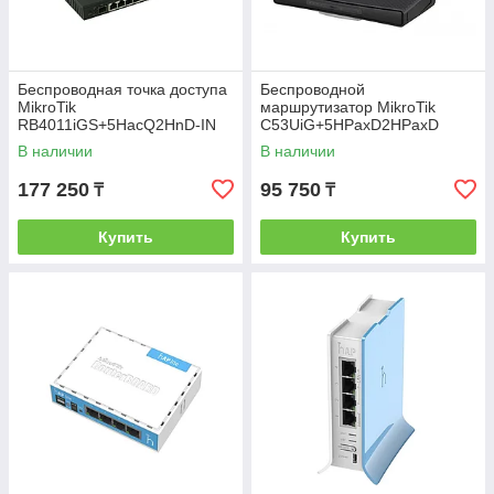
Беспроводная точка доступа
Беспроводной
MikroTik
маршрутизатор MikroTik
RB4011iGS+5HacQ2HnD-IN
C53UiG+5HPaxD2HPaxD
В наличии
В наличии
177 250
95 750
₸
₸
Купить
Купить