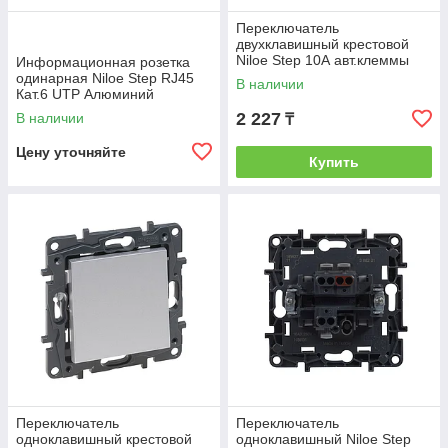
Переключатель
двухклавишный крестовой
Niloe Step 10А авт.клеммы
Информационная розетка
Алюминий
одинарная Niloe Step RJ45
В наличии
Кат.6 UTP Алюминий
2 227
В наличии
₸
Цену уточняйте
Купить
Переключатель
Переключатель
одноклавишный крестовой
одноклавишный Niloe Step