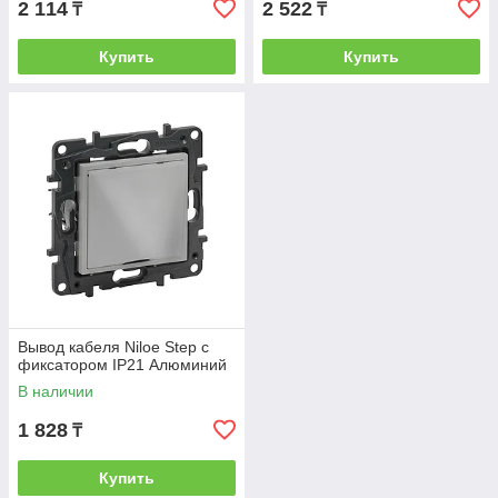
2 114
2 522
₸
₸
Купить
Купить
Вывод кабеля Niloe Step с
фиксатором IP21 Алюминий
В наличии
1 828
₸
Купить