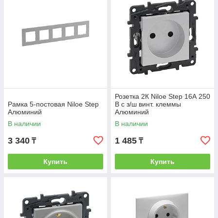
Розетка 2К Niloe Step 16А 250
Рамка 5-постовая Niloe Step
В с з/ш винт. клеммы
Алюминий
Алюминий
В наличии
В наличии
3 340
1 485
₸
₸
Купить
Купить