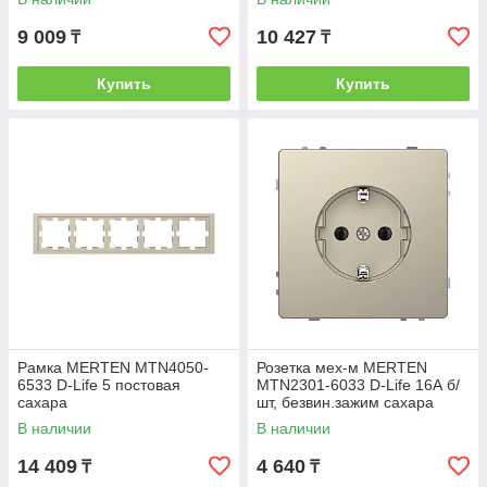
9 009
10 427
₸
₸
Купить
Купить
Рамка MERTEN MTN4050-
Розетка мех-м MERTEN
6533 D-Life 5 постовая
MTN2301-6033 D-Life 16А б/
сахара
шт, безвин.зажим сахара
В наличии
В наличии
14 409
4 640
₸
₸