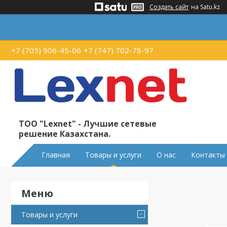
Создать сайт
на Satu.kz
+7 (705) 906-45-06
+7 (747) 702-78-97
ТОО "Lexnet" - Лучшие сетевые
решение Казахстана.
Главная
Товары и услуги
О нас
Контакты
Товары и услуги