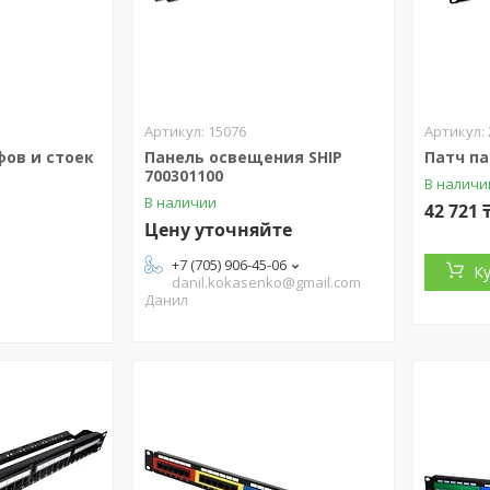
15076
ов и стоек
Панель освещения SHIP
Патч па
700301100
В наличи
В наличии
42 721 
Цену уточняйте
+7 (705) 906-45-06
К
danil.kokasenko@gmail.com
Данил