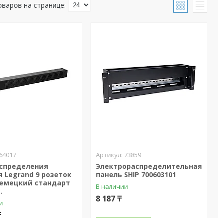
64017
73859
аспределения
Электрораспределительная
 Legrand 9 розеток
панель SHIP 700603101
немецкий стандарт
В наличии
.
8 187 ₸
и
₸