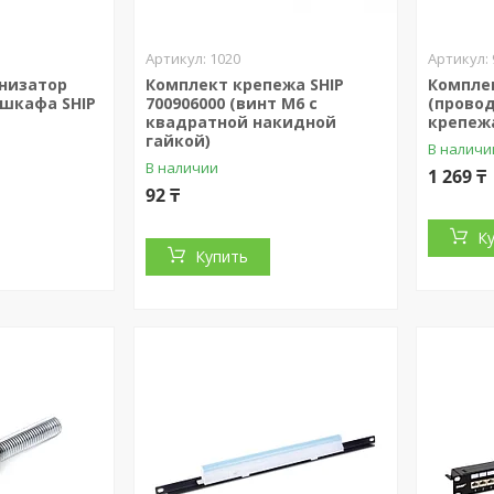
1020
низатор
Комплект крепежа SHIP
Компле
 шкафа SHIP
700906000 (винт M6 с
(прово
квадратной накидной
крепежа
гайкой)
В наличи
В наличии
1 269 ₸
92 ₸
К
Купить