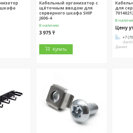
низатор
Кабельный организатор с
Кабель
 шкафа
щёточным вводом для
для сер
серверного шкафа SHIP
7014021
J606-4
В наличи
В наличии
Цену у
3 975 ₸
+7 (7
danil
Данил
Купить