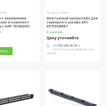
9186
65620
кт заземления
Монтажный кронштейн для
дник и комплект
серверного шкафа APC
.) SHIP 701603001
ER7PDUBRKT
и
В наличии
Цену уточняйте
+7 (705) 906-45-06
danil.kokasenko@gmail.com
упить
Данил