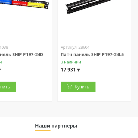
1038
28604
нель SHIP P197-24D
Патч панель SHIP P197-24L5
и
В наличии
₸
17 931 ₸
упить
Купить
Наши партнеры