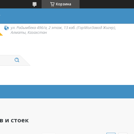
Корзина
у
ул. Райымбека 496/а, 2 этаж, 13 каб. (ГорМолЗавод Жигер),
Алматы, Казахстан
 и стоек