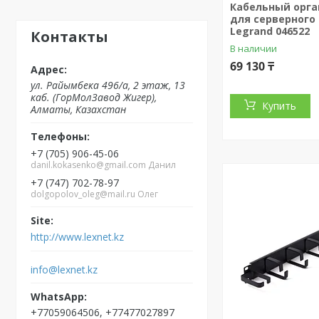
Кабельный орга
для серверного
Legrand 046522
Контакты
В наличии
69 130 ₸
ул. Райымбека 496/а, 2 этаж, 13
каб. (ГорМолЗавод Жигер),
Купить
Алматы, Казахстан
+7 (705) 906-45-06
danil.kokasenko@gmail.com Данил
+7 (747) 702-78-97
dolgopolov_oleg@mail.ru Олег
http://www.lexnet.kz
info@lexnet.kz
+77059064506, +77477027897