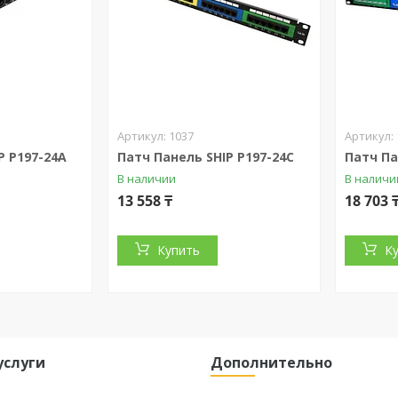
1037
P P197-24A
Патч Панель SHIP P197-24C
Патч Па
В наличии
В наличи
13 558 ₸
18 703 
Купить
К
услуги
Дополнительно