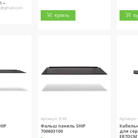
6
o@gmail.com
Купить
К
9165
HIP
Фальш панель SHIP
Кабель
700603100
для се
ER7DCM