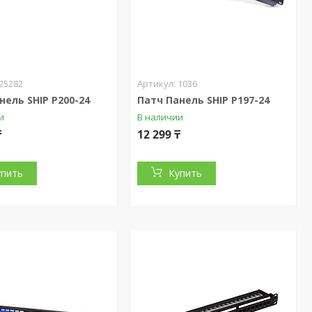
25282
1036
нель SHIP P200-24
Патч Панель SHIP P197-24
и
В наличии
₸
12 299 ₸
упить
Купить