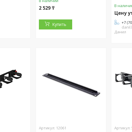
В наличии
В наличи
2 529 ₸
Цену у
+7 (7
Купить
danil
Данил
12061