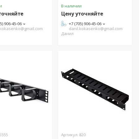
и
В наличии
точняйте
Цену уточняйте
05) 906-45-06
+7 (705) 906-45-06
.kokasenko@gmail.com
danil.kokasenko@gmail.com
Данил
5555
820