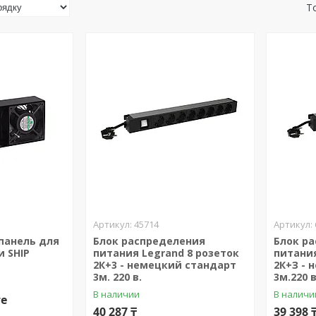
45714
панель для
Блок распределения
Блок р
и SHIP
питания Legrand 8 розеток
питания
2К+3 - немецкий стандарт
2К+З - 
3м. 220 в.
3м.220 в
В наличии
В наличи
те
40 287 ₸
39 398 