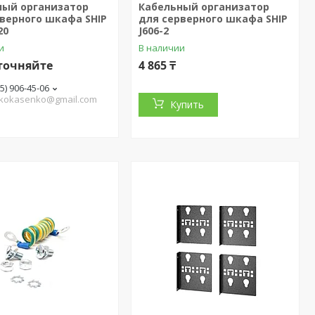
ный организатор
Кабельный организатор
верного шкафа SHIP
для серверного шкафа SHIP
20
J606-2
и
В наличии
точняйте
4 865 ₸
05) 906-45-06
.kokasenko@gmail.com
Купить