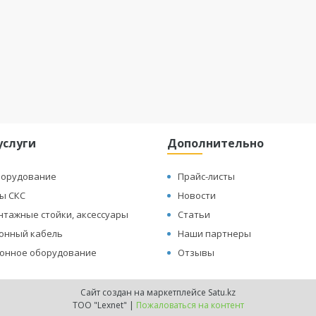
услуги
Дополнительно
борудование
Прайс-листы
ы СКС
Новости
нтажные стойки, аксессуары
Статьи
онный кабель
Наши партнеры
онное оборудование
Отзывы
Сайт создан на маркетплейсе
Satu.kz
ТОО "Lexnet" |
Пожаловаться на контент