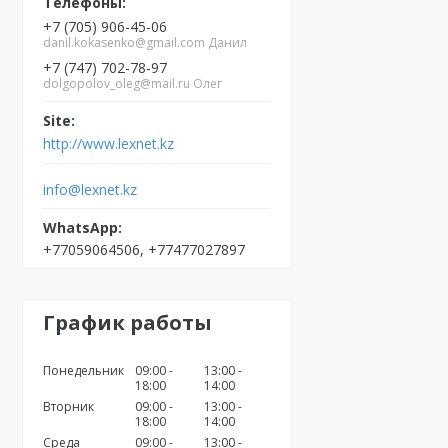
+7 (705) 906-45-06
danil.kokasenko@gmail.com Данил
+7 (747) 702-78-97
dolgopolov_oleg@mail.ru Олег
http://www.lexnet.kz
info@lexnet.kz
+77059064506, +77477027897
График работы
Понедельник
09:00
13:00
18:00
14:00
Вторник
09:00
13:00
18:00
14:00
Среда
09:00
13:00