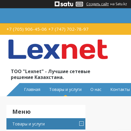
Создать сайт
на Satu.kz
+7 (705) 906-45-06
+7 (747) 702-78-97
ТОО "Lexnet" - Лучшие сетевые
решение Казахстана.
Главная
Товары и услуги
О нас
Контакты
Товары и услуги