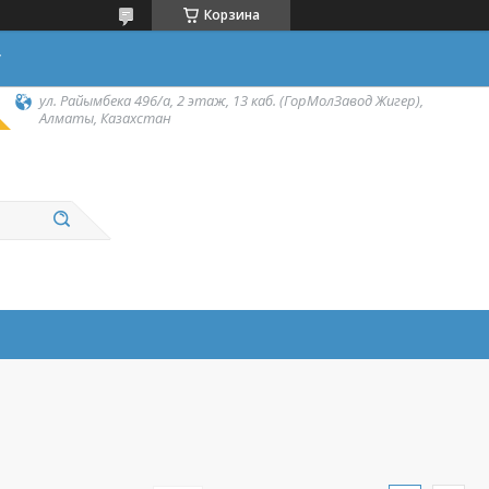
Корзина
у
ул. Райымбека 496/а, 2 этаж, 13 каб. (ГорМолЗавод Жигер),
Алматы, Казахстан