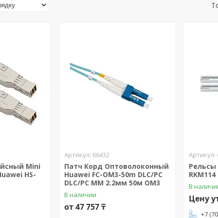
66432
йсный Mini
Патч Корд Оптоволоконный
Рельсы 
Huawei HS-
Huawei FC-OM3-50m DLC/PC
RKM114
DLC/PC MM 2.2мм 50м OM3
В наличи
В наличии
Цену у
от 47 757 ₸
+7 (7