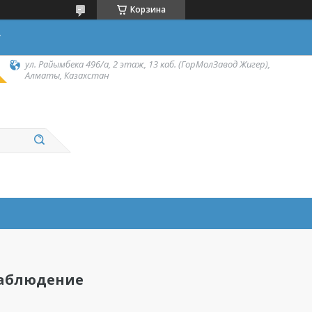
Корзина
у
ул. Райымбека 496/а, 2 этаж, 13 каб. (ГорМолЗавод Жигер),
Алматы, Казахстан
наблюдение