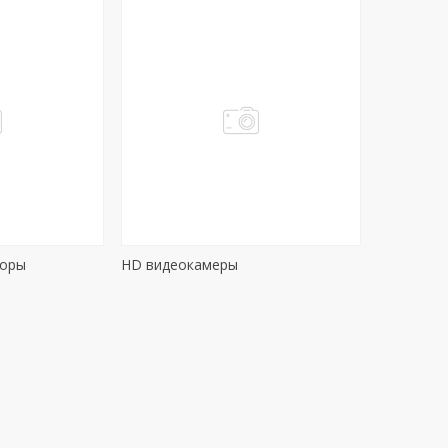
торы
HD видеокамеры