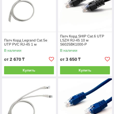
Патч Корд SHIP Cat.6 UTP
Патч Корд Legrand Cat.5e
LSZH RJ-45 10 м
UTP PVC RJ-45 1 м
S6025BK1000-P
В наличии
В наличии
2 670
3 650
от
₸
от
₸
Купить
Купить