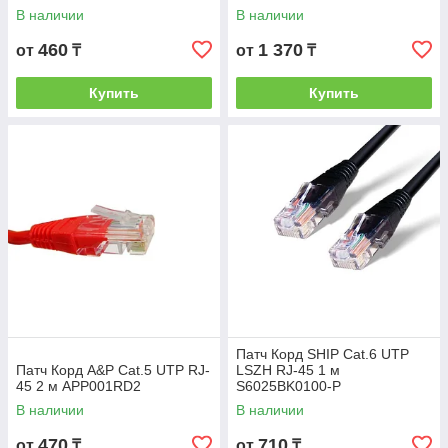
В наличии
В наличии
460
1 370
от
₸
от
₸
Купить
Купить
Патч Корд SHIP Cat.6 UTP
Патч Корд A&P Cat.5 UTP RJ-
LSZH RJ-45 1 м
45 2 м APP001RD2
S6025BK0100-P
В наличии
В наличии
470
710
от
₸
от
₸