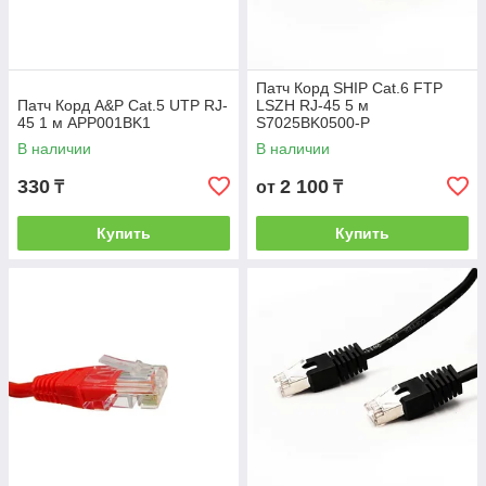
Патч Корд SHIP Cat.6 FTP
Патч Корд A&P Cat.5 UTP RJ-
LSZH RJ-45 5 м
45 1 м APP001BK1
S7025BK0500-P
В наличии
В наличии
330
2 100
₸
от
₸
Купить
Купить