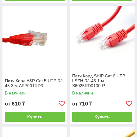
Патч Корд SHIP Cat.6 UTP
Патч Корд A&P Cat.5 UTP RJ-
LSZH RJ-45 1 м
45 3 м APP001RD3
S6025RD0100-P
В наличии
В наличии
610
710
от
₸
от
₸
Купить
Купить