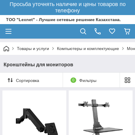
Просьба уточнять наличие и цены товаров по
телефону
ТОО "Lexnet" - Лучшие сетевые решение Казахстана.
Товары и услуги
Компьютеры и комплектующие
Мон
Кронштейны для мониторов
Сортировка
0
Фильтры