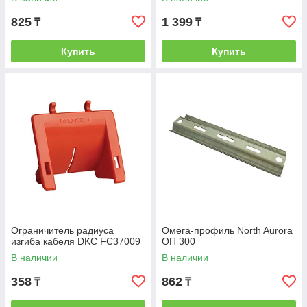
825
1 399
₸
₸
Купить
Купить
Ограничитель радиуса
Омега-профиль North Aurora
изгиба кабеля DKC FC37009
ОП 300
В наличии
В наличии
358
862
₸
₸