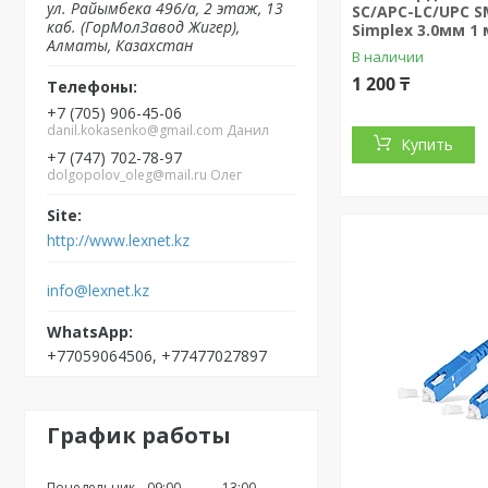
ул. Райымбека 496/а, 2 этаж, 13
SC/APC-LC/UPC S
каб. (ГорМолЗавод Жигер),
Simplex 3.0мм 1 
Алматы, Казахстан
В наличии
1 200 ₸
+7 (705) 906-45-06
danil.kokasenko@gmail.com Данил
Купить
+7 (747) 702-78-97
dolgopolov_oleg@mail.ru Олег
http://www.lexnet.kz
info@lexnet.kz
+77059064506, +77477027897
График работы
Понедельник
09:00
13:00