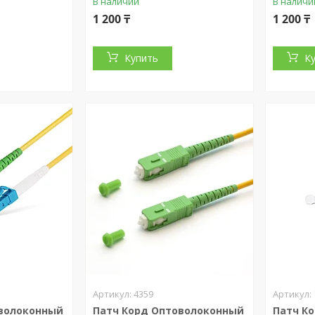
В наличии
В наличи
1 200 ₸
1 200 ₸
Купить
К
4359
оволоконный
Патч Корд Оптоволоконный
Патч К