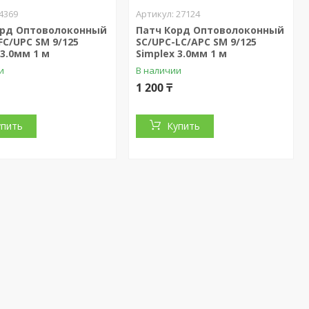
4369
27124
орд Оптоволоконный
Патч Корд Оптоволоконный
FC/UPC SM 9/125
SС/UPC-LC/APC SM 9/125
 3.0мм 1 м
Simplex 3.0мм 1 м
и
В наличии
1 200 ₸
упить
Купить