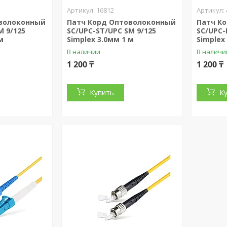
16812
оволоконный
Патч Корд Оптоволоконный
Патч К
M 9/125
SC/UPC-ST/UPC SM 9/125
SС/UPC-
м
Simplex 3.0мм 1 м
Simplex
В наличии
В наличи
1 200 ₸
1 200 ₸
Купить
К