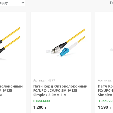
4377
оволоконный
Патч Корд Оптоволоконный
Патч К
M 9/125
FС/UPC-LC/UPC SM 9/125
FС/UPC-
м
Simplex 3.0мм 1 м
Simplex
В наличии
В наличи
1 200 ₸
1 590 ₸