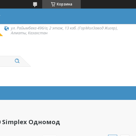
Корзина
у
ул. Райымбека 496/а, 2 этаж, 13 каб. (ГорМолЗавод Жигер),
Алматы, Казахстан
0 Simplex Одномод