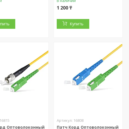
и
В наличии
1 200 ₸
упить
Купить
16815
16808
орд Оптоволоконный
Патч Корд Оптоволоконный