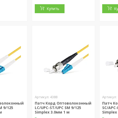
Купить
К
4388
оволоконный
Патч Корд Оптоволоконный
Патч К
M 9/125
LС/UPC-ST/UPC SM 9/125
SC/APC-
м
Simplex 3.0мм 1 м
Simplex