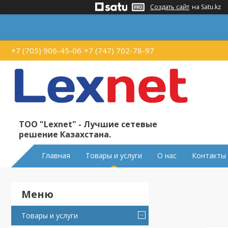
Создать сайт
на Satu.kz
+7 (705) 906-45-06
+7 (747) 702-78-97
ТОО "Lexnet" - Лучшие сетевые
решение Казахстана.
Главная
Товары и услуги
О нас
Контакты
Товары и услуги