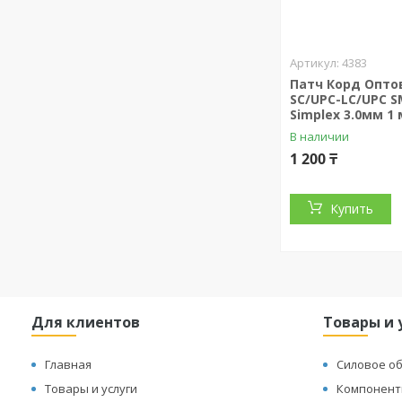
4383
Патч Корд Опт
SС/UPC-LC/UPC S
Simplex 3.0мм 1 
В наличии
1 200 ₸
Купить
Для клиентов
Товары и 
Главная
Силовое о
Товары и услуги
Компонент