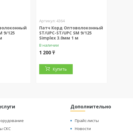
4364
оволоконный
Патч Корд Оптоволоконный
M 9/125
ST/UPC-ST/UPC SM 9/125
м
Simplex 3.0мм 1 м
В наличии
1 200 ₸
Купить
услуги
Дополнительно
борудование
Прайс-листы
ы СКС
Новости