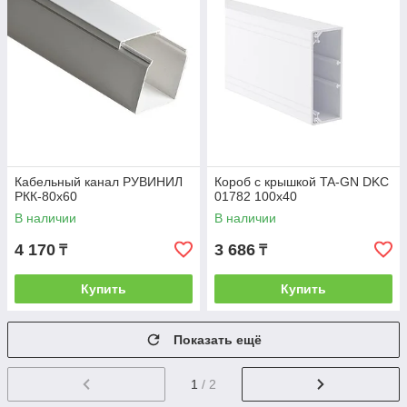
Кабельный канал РУВИНИЛ
Короб с крышкой TA-GN DKC
РКК-80х60
01782 100x40
В наличии
В наличии
4 170
3 686
₸
₸
Купить
Купить
Показать ещё
1
/ 2