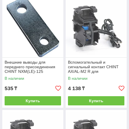
Внешние выводы для
Вспомогательный и
переднего присоединения
сигнальный контакт CHINT
CHINT NXM(LE)-125
AX/AL-M2 R для
(прямой)
NXM(LE)-160/2P/3P/4P
В наличии
В наличии
(правый)
535
4 138
₸
₸
Купить
Купить