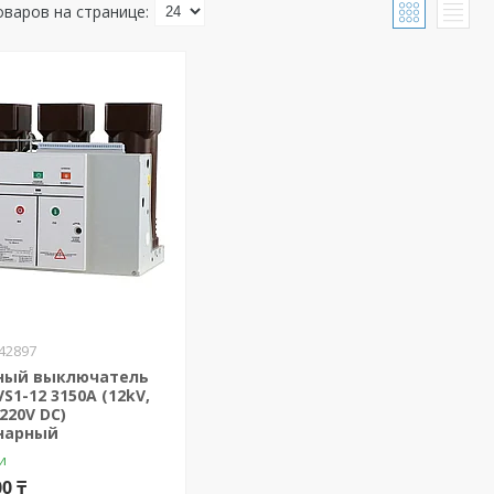
42897
ный выключатель
VS1-12 3150А (12kV,
 220V DC)
нарный
и
00 ₸