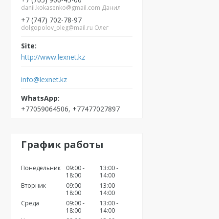
danil.kokasenko@gmail.com Данил
+7 (747) 702-78-97
dolgopolov_oleg@mail.ru Олег
http://www.lexnet.kz
info@lexnet.kz
+77059064506, +77477027897
График работы
Понедельник
09:00
13:00
18:00
14:00
Вторник
09:00
13:00
18:00
14:00
Среда
09:00
13:00
18:00
14:00