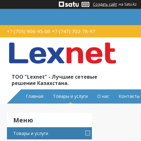
Создать сайт
на Satu.kz
+7 (705) 906-45-06
+7 (747) 702-78-97
ТОО "Lexnet" - Лучшие сетевые
решение Казахстана.
Главная
Товары и услуги
О нас
Контакты
Товары и услуги