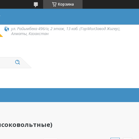
Корзина
у
ул. Райымбека 496/а, 2 этаж, 13 каб. (ГорМолЗавод Жигер),
Алматы, Казахстан
соковольтные)