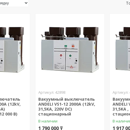
42898
лючатель
Вакуумный выключатель
Вакуум
00А (12kV,
ANDELI VS1-12 2000А (12kV,
ANDELI 
5А)
31,5KA, 220V DC)
31,5KA ,
2 000 В)
стационарный
стацио
В наличии
В наличи
1 790 000 ₸
1 917 0