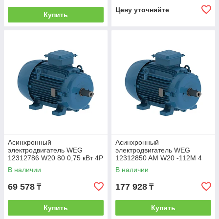
Цену уточняйте
Купить
Асинхронный
Асинхронный
электродвигатель WEG
электродвигатель WEG
12312786 W20 80 0,75 кВт 4P
12312850 AM W20 -112M 4
B3T 220-460 В 50 Гц
кВт 4P B3T 380-460 В 50 Гц
В наличии
В наличии
69 578
177 928
₸
₸
Купить
Купить