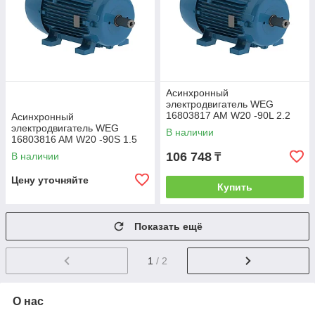
Асинхронный
электродвигатель WEG
16803817 AM W20 -90L 2.2
Асинхронный
кВт 2P B3T 220-460 В 50 Гц
электродвигатель WEG
В наличии
16803816 AM W20 -90S 1.5
кВт 2P B3T 220-460 В 50 Гц
106 748
В наличии
₸
Цену уточняйте
Купить
Показать ещё
1
/ 2
О нас