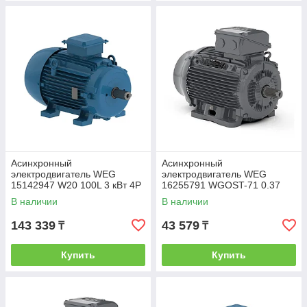
Асинхронный
Асинхронный
электродвигатель WEG
электродвигатель WEG
15142947 W20 100L 3 кВт 4P
16255791 WGOST-71 0.37
B3T 220-460 В 50 Гц
кВт 2P B3T 220/380 В 50 Гц
В наличии
В наличии
143 339
43 579
₸
₸
Купить
Купить