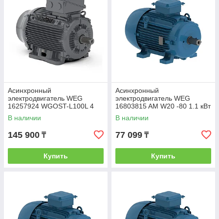
Асинхронный
Асинхронный
электродвигатель WEG
электродвигатель WEG
16257924 WGOST-L100L 4
16803815 AM W20 -80 1.1 кВт
кВт 4P B3T 220/380 В 50 Гц
2P B3T 220-460 В 50 Гц
В наличии
В наличии
145 900
77 099
₸
₸
Купить
Купить