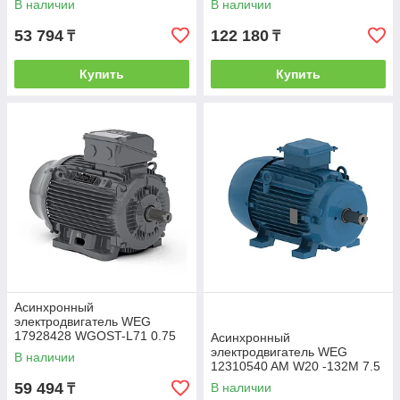
В наличии
В наличии
53 794
122 180
₸
₸
Купить
Купить
Асинхронный
электродвигатель WEG
17928428 WGOST-L71 0.75
Асинхронный
кВт 4P B3T 220/380 В 50 Гц
электродвигатель WEG
В наличии
12310540 AM W20 -132M 7.5
кВт 4P B3T 380-460 В 50 Гц
59 494
В наличии
₸