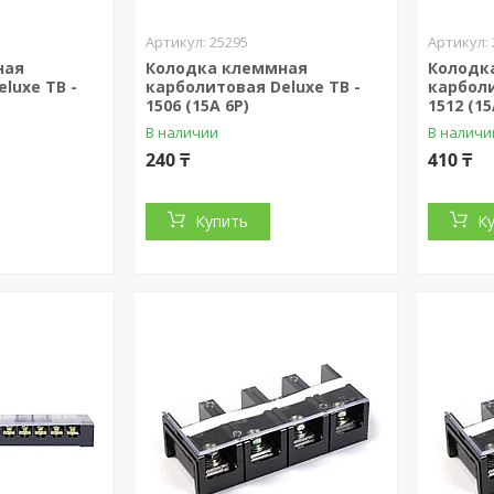
25295
ная
Колодка клеммная
Колодк
luxe TB -
карболитовая Deluxe TB -
карболи
1506 (15A 6P)
1512 (15
В наличии
В наличи
240 ₸
410 ₸
Купить
К