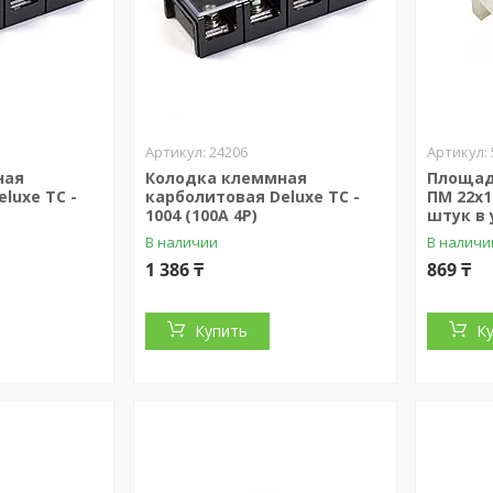
24206
ная
Колодка клеммная
Площад
luxe TС -
карболитовая Deluxe TС -
ПМ 22х1
1004 (100A 4P)
штук в 
В наличии
В наличи
1 386 ₸
869 ₸
Купить
К