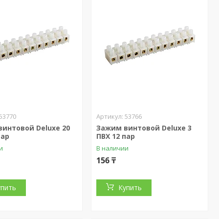
53770
53766
интовой Deluxe 20
Зажим винтовой Deluxe 3
пар
ПВХ 12 пар
и
В наличии
156 ₸
упить
Купить