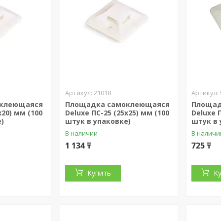
21018
оклеющаяся
Площадка самоклеющаяся
Площад
х20) мм (100
Deluxe ПС-25 (25х25) мм (100
Deluxe 
)
штук в упаковке)
штук в 
В наличии
В наличи
1 134 ₸
725 ₸
Купить
К