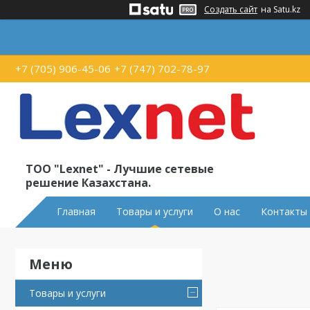
Создать сайт
на Satu.kz
+7 (705) 906-45-06
+7 (747) 702-78-97
ТОО "Lexnet" - Лучшие сетевые
решение Казахстана.
Главная
Товары и услуги
О нас
Контакты
Товары и услуги