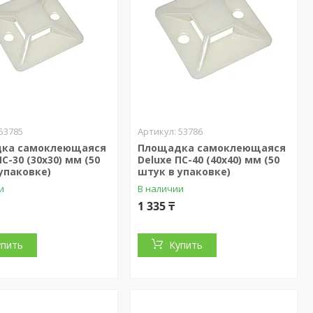
53785
53786
ка самоклеющаяся
Площадка самоклеющаяся
ПС-30 (30х30) мм (50
Deluxe ПС-40 (40х40) мм (50
упаковке)
штук в упаковке)
и
В наличии
1 335 ₸
упить
Купить