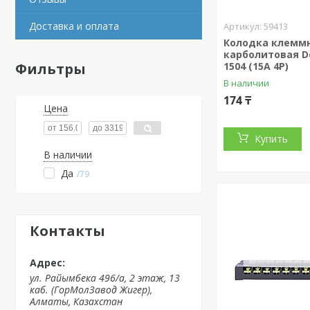
Доставка и оплата
59413
Колодка клемм
карболитовая De
Фильтры
1504 (15A 4P)
В наличии
174 ₸
Цена
Купить
В наличии
Да
79
Контакты
ул. Райымбека 496/а, 2 этаж, 13
каб. (ГорМолЗавод Жигер),
Алматы, Казахстан