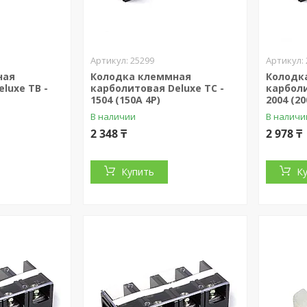
25299
ная
Колодка клеммная
Колодк
luxe TB -
карболитовая Deluxe TС -
карболи
1504 (150A 4P)
2004 (20
В наличии
В наличи
2 348 ₸
2 978 ₸
Купить
К