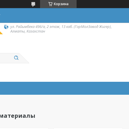
Корзина
у
ул. Райымбека 496/а, 2 этаж, 13 каб. (ГорМолЗавод Жигер),
Алматы, Казахстан
 материалы