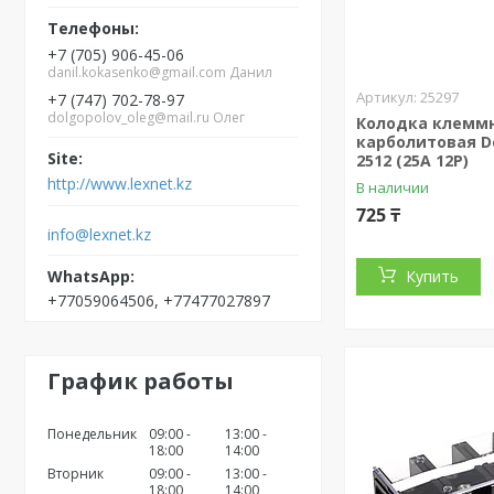
+7 (705) 906-45-06
danil.kokasenko@gmail.com Данил
25297
+7 (747) 702-78-97
dolgopolov_oleg@mail.ru Олег
Колодка клемм
карболитовая De
2512 (25A 12P)
http://www.lexnet.kz
В наличии
725 ₸
info@lexnet.kz
Купить
+77059064506, +77477027897
График работы
Понедельник
09:00
13:00
18:00
14:00
Вторник
09:00
13:00
18:00
14:00