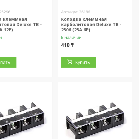
25296
26186
а клеммная
Колодка клеммная
товая Deluxe TB -
карболитовая Deluxe TB -
A 12P)
2506 (25A 6P)
и
В наличии
410 ₸
упить
Купить