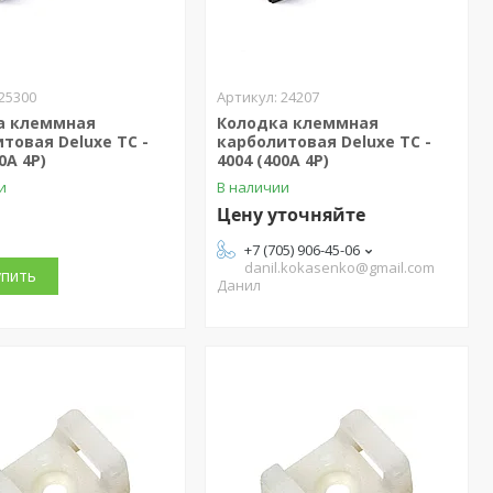
25300
24207
а клеммная
Колодка клеммная
товая Deluxe TС -
карболитовая Deluxe TС -
0A 4P)
4004 (400A 4P)
и
В наличии
Цену уточняйте
+7 (705) 906-45-06
danil.kokasenko@gmail.com
упить
Данил