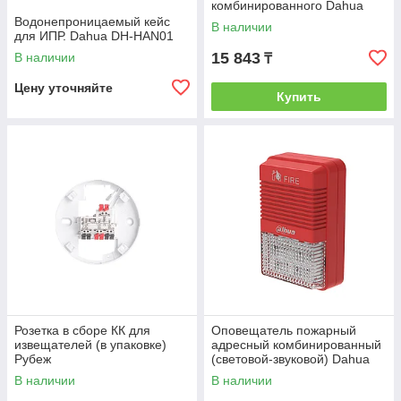
комбинированного Dahua
DH-HSG01
Водонепроницаемый кейс
В наличии
для ИПР. Dahua DH-HAN01
15 843
В наличии
₸
Цену уточняйте
Купить
Розетка в сборе КК для
Оповещатель пожарный
извещателей (в упаковке)
адресный комбинированный
Рубеж
(световой-звуковой) Dahua
DHI-HY-1500
В наличии
В наличии