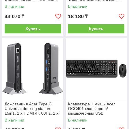
1 x PD, 1 x DP, 1 x RJ45, 1 x
1 x PD, Gray
В наличии
В наличии
3.5 Audio, black
43 070
18 180
₸
₸
Купить
Купить
Док-станция Acer Type C
Клавиатура + мышь Acer
Universal docking station
OCC401 клав:черный
15in1, 2 x HDMI 4K 60Hz, 1 x
мышь:черный USB
DP 8k 30Hz, 4 x USB A, 3 x
беспроводная Multimedia
В наличии
В наличии
USB C, 1 x RJ45, 1 x SD
(ZL.ACCCC.016)