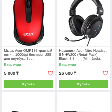
Мышь Acer OMR136 красный
Наушники Acer Nitro Headset
оптич. 1000dpi беспров. USB
II NHW200 (Retail Pack),
для ноутбука 3but
Black, 3.5 mm (Mini-Jack),
(ZL.MCEEE.01J)
USB Type-A
В наличии
В наличии
5 000
26 600
₸
₸
Купить
Купить