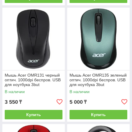
Мышь Acer OMR131 черный
Мышь Acer OMR135 зеленый
оптич. 1000dpi беспров. USB
оптич. 1000dpi беспров. USB
для ноутбука 3but
для ноутбука 3but
(ZL.MCEEE.01I)
В наличии
В наличии
3 550
5 000
₸
₸
Купить
Купить