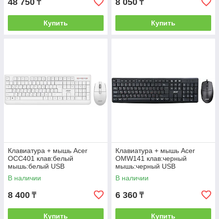
48 750
8 050
₸
₸
Купить
Купить
Клавиатура + мышь Acer
Клавиатура + мышь Acer
OCC401 клав:белый
OMW141 клав:черный
мышь:белый USB
мышь:черный USB
беспроводная Multimedia
В наличии
В наличии
8 400
6 360
₸
₸
Купить
Купить