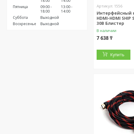
18:00
14:00
1556
Пятница
09:00
13:00
18:00
14:00
Интерфейсный 
Суббота
Выходной
HDMI-HDMI SHIP 
30В Блистер
Воскресенье
Выходной
В наличии
7 638 ₸
Купить