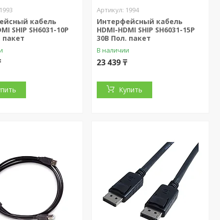
1993
1994
ейсный кабель
Интерфейсный кабель
MI SHIP SH6031-10P
HDMI-HDMI SHIP SH6031-15P
. пакет
30В Пол. пакет
и
В наличии
₸
23 439 ₸
упить
Купить