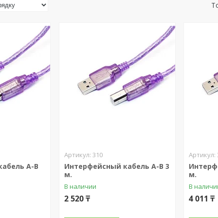
310
абель A-B
Интерфейсный кабель A-B 3
Интерф
м.
м.
В наличии
В наличи
2 520 ₸
4 011 ₸