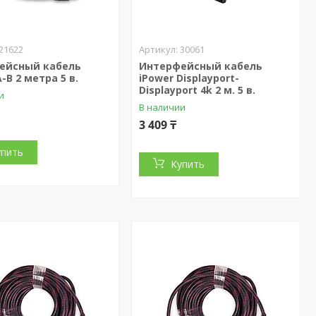
21622
30061
ейсный кабель
Интерфейсный кабель
-B 2 метра 5 в.
iPower Displayport-
Displayport 4k 2 м. 5 в.
и
В наличии
3 409 ₸
упить
Купить