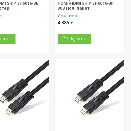
MI SHIP SH6016-3B
HDMI-HDMI SHIP SH6016-3P
стер
30В Пол. пакет
и
В наличии
4 385 ₸
упить
Купить