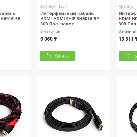
1557
кабель
Интерфейсный кабель
Интерф
SH6016-5B
HDMI-HDMI SHIP SH6016-5P
HDMI-HD
30В Пол. пакет
30В Пол
В наличии
В наличи
6 060 ₸
13 511 
Купить
К