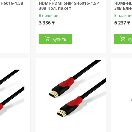
SH6016-1.5B
HDMI-HDMI SHIP SH6016-1.5P
HDMI-HD
30В Пол. пакет
30В Бли
В наличии
В наличи
3 336 ₸
6 237 ₸
Купить
К