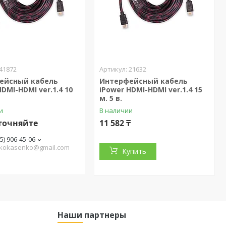
41872
21632
ейсный кабель
Интерфейсный кабель
HDMI-HDMI ver.1.4 10
iPower HDMI-HDMI ver.1.4 15
м. 5 в.
и
В наличии
точняйте
11 582 ₸
05) 906-45-06
.kokasenko@gmail.com
Купить
Наши партнеры