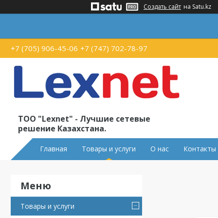
Создать сайт
на Satu.kz
+7 (705) 906-45-06
+7 (747) 702-78-97
ТОО "Lexnet" - Лучшие сетевые
решение Казахстана.
Главная
Товары и услуги
О нас
Контакты
Товары и услуги