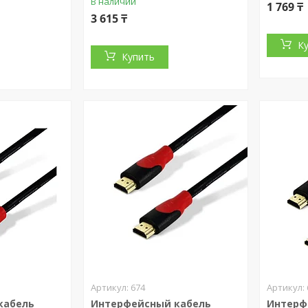
В наличии
1 769 ₸
3 615 ₸
К
Купить
674
кабель
Интерфейсный кабель
Интерф