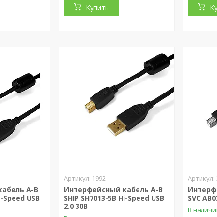
Купить
К
1992
абель A-B
Интерфейсный кабель A-B
Интерф
i-Speed USB
SHIP SH7013-5B Hi-Speed USB
SVC AB0
2.0 30В
В наличи