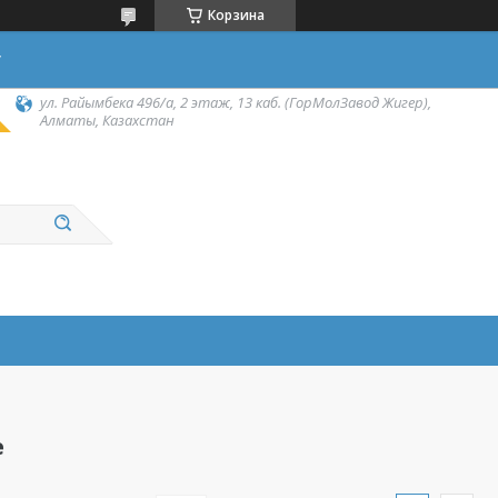
Корзина
у
ул. Райымбека 496/а, 2 этаж, 13 каб. (ГорМолЗавод Жигер),
Алматы, Казахстан
е