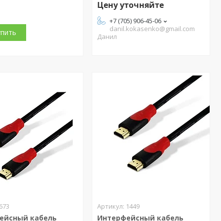
Цену уточняйте
+7 (705) 906-45-06
danil.kokasenko@gmail.com
упить
Данил
673
1449
ейсный кабель
Интерфейсный кабель