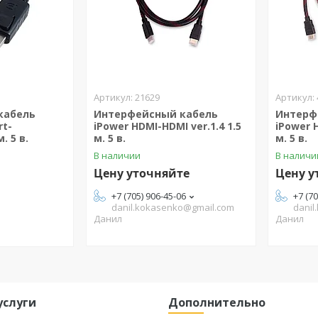
21629
кабель
Интерфейсный кабель
Интерф
rt-
iPower HDMI-HDMI ver.1.4 1.5
iPower 
. 5 в.
м. 5 в.
м. 5 в.
В наличии
В наличи
Цену уточняйте
Цену у
+7 (705) 906-45-06
+7 (7
danil.kokasenko@gmail.com
danil
Данил
Данил
услуги
Дополнительно