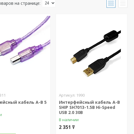
311
1990
ейсный кабель A-B 5
Интерфейсный кабель A-B
SHIP SH7013-1.5B Hi-Speed
USB 2.0 30В
и
В наличии
2 351 ₸