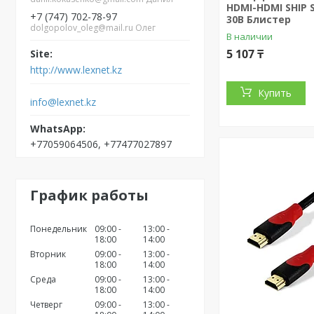
HDMI-HDMI SHIP 
+7 (747) 702-78-97
30В Блистер
dolgopolov_oleg@mail.ru Олег
В наличии
5 107 ₸
http://www.lexnet.kz
Купить
info@lexnet.kz
+77059064506, +77477027897
График работы
Понедельник
09:00
13:00
18:00
14:00
Вторник
09:00
13:00
18:00
14:00
Среда
09:00
13:00
18:00
14:00
Четверг
09:00
13:00