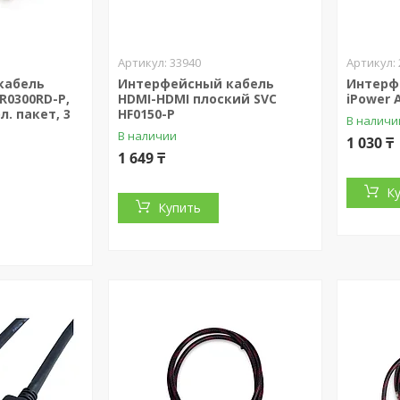
33940
кабель
Интерфейсный кабель
Интерф
R0300RD-P,
HDMI-HDMI плоский SVC
iPower A
л. пакет, 3
HF0150-P
В наличи
В наличии
1 030 ₸
1 649 ₸
К
Купить