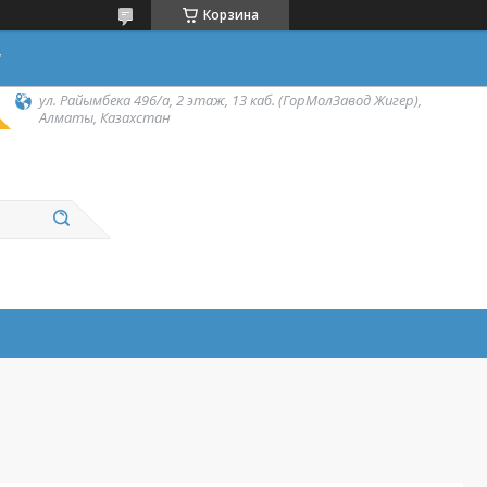
Корзина
у
ул. Райымбека 496/а, 2 этаж, 13 каб. (ГорМолЗавод Жигер),
Алматы, Казахстан