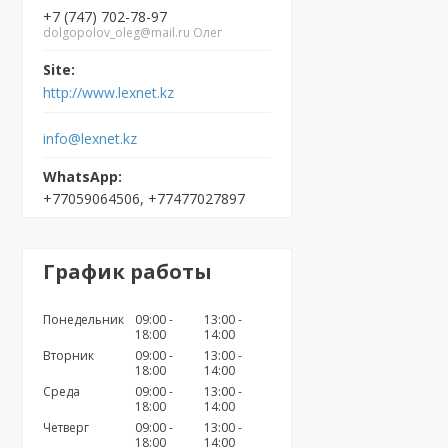
+7 (747) 702-78-97
dolgopolov_oleg@mail.ru Олег
http://www.lexnet.kz
info@lexnet.kz
+77059064506, +77477027897
График работы
Понедельник
09:00
13:00
18:00
14:00
Вторник
09:00
13:00
18:00
14:00
Среда
09:00
13:00
18:00
14:00
Четверг
09:00
13:00
18:00
14:00