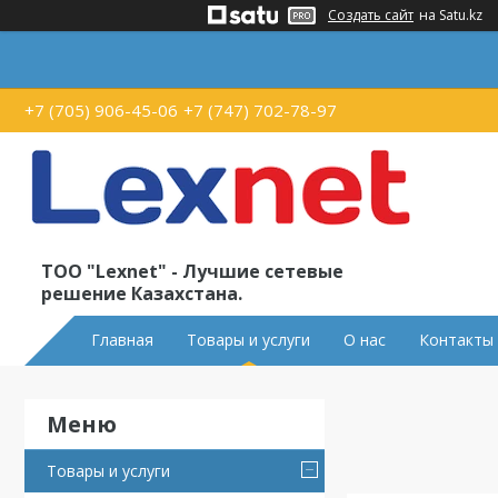
Создать сайт
на Satu.kz
+7 (705) 906-45-06
+7 (747) 702-78-97
ТОО "Lexnet" - Лучшие сетевые
решение Казахстана.
Главная
Товары и услуги
О нас
Контакты
Товары и услуги