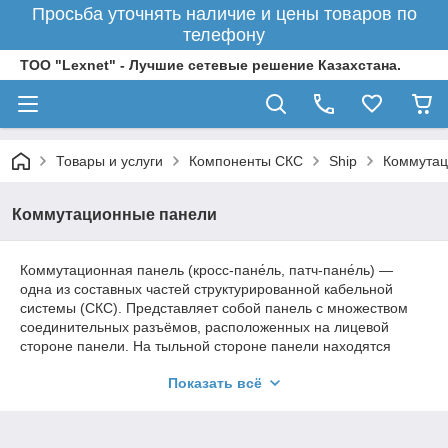
Просьба уточнять наличие и цены товаров по
телефону
ТОО "Lexnet" - Лучшие сетевые решение Казахстана.
Товары и услуги
Компоненты СКС
Ship
Коммутац
Коммутационные панели
Коммутационная панель (кросс-пане́ль, патч-пане́ль) —
одна из составных частей структурированной кабельной
системы (СКС). Представляет собой панель с множеством
соединительных разъёмов, расположенных на лицевой
стороне панели. На тыльной стороне панели находятся
контакты, предназначенные для фиксированного
Показать всё
соединения с кабелями, и соединённые с разъёмами
электрически. Коммутационная панель относится к
пассивному сетевому оборудованию.