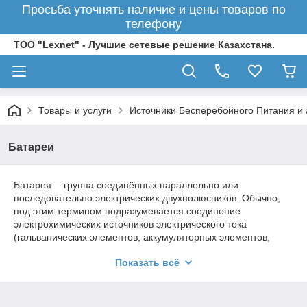
Просьба уточнять наличие и цены товаров по
телефону
ТОО "Lexnet" - Лучшие сетевые решение Казахстана.
Товары и услуги
Источники Бесперебойного Питания и 
Батареи
Батарея— группа соединённых параллельно или
последовательно электрических двухполюсников. Обычно,
под этим термином подразумевается соединение
электрохимических источников электрического тока
(гальванических элементов, аккумуляторных элементов,
топливных элементов).
Показать всё
В электротехнике источники электроэнергии (гальванические
элементы, аккумулятор), термоэлементы или фотоэлементы
соединяют в батарею, чтобы получить напряжение,