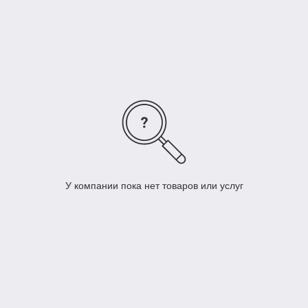
снимаемое с батареи (при последовательном соединении),
силу тока или ёмкость (при параллельном соединении),
образованного источника больше, чем может дать один
элемент.
У компании пока нет товаров или услуг